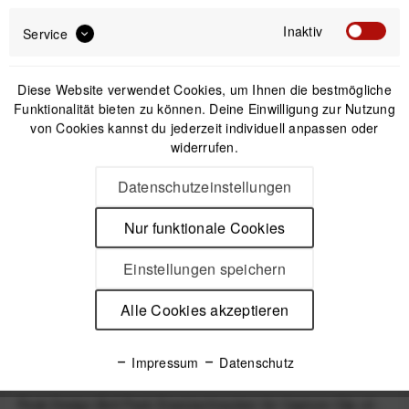
Inaktiv
Service
Diese Website verwendet Cookies, um Ihnen die bestmögliche
Funktionalität bieten zu können. Deine Einwilligung zur Nutzung
von Cookies kannst du jederzeit individuell anpassen oder
widerrufen.
Datenschutzeinstellungen
Nur funktionale Cookies
Peak Design Capture Clip v3 inkl. Standard Plate -
Black (Schwarz) - Kameraclip
Einstellungen speichern
79,99 €
*
Alle Cookies akzeptieren
Impressum
Datenschutz
Beschreibung
Peak Design Bolt Pack Ersatzschrauben für Capture Clip v3 -