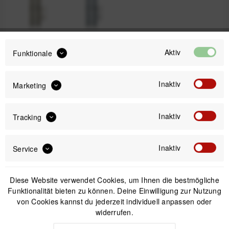
Kelp
Ocean
Aktiv
Funktionale
69,99 €
Inaktiv
Marketing
Preis:
*
inkl. gesetzl. MwSt.
versandkostenfrei (DE & AT)
Inaktiv
Tracking
Offizieller Online-Shop
Inaktiv
Service
Kostenloser Versand (DE & AT)
Sicherer Kauf auf Rechnung
Diese Website verwendet Cookies, um Ihnen die bestmögliche
Funktionalität bieten zu können. Deine Einwilligung zur Nutzung
Passendes Zubehör
von Cookies kannst du jederzeit individuell anpassen oder
widerrufen.