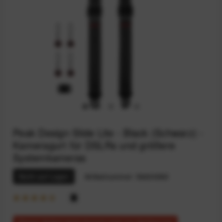
Peak Design Slide Lite - Black (Schwarz) -
Kameragurt für DSLRs und größere
Systemkameras
Nicht auf Lager
Artikelnummer:
59200583