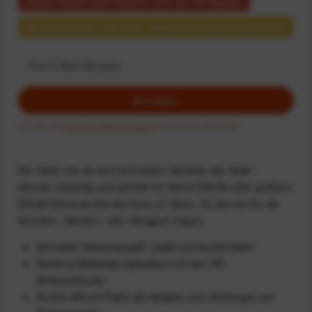
Dieser Artikel steht derzeit nicht zur Verfügung!
Benachrichtigen Sie mich, sobald der Artikel lieferbar ist.
Anmelden
Ich habe die
Datenschutzbestimmungen
zur Kenntnis genommen.
Der Slide Lite ist eine schmalere Variante des Slide -
ebenso vielseitig und perfekt für kleine DSLRs oder größere
DSLM-Kameras wie die Sony-a7-Serie. Du kannst ihn als
Schulter-, Nacken- oder Slinggurt tragen.
Schneller Kamerazugriff, stabil und komfortabel
Sicheres Befestigungssystem mit den PD-
Ankerschlaufen
Anchor-Mount-Platte als Adapter zum Anbringen am