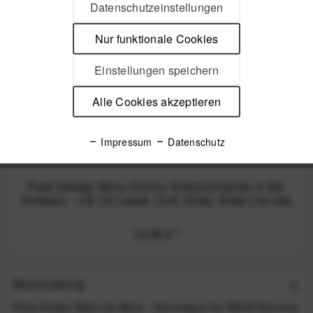
Datenschutzeinstellungen
Nicht auf Lager
Nur funktionale Cookies
Einstellungen speichern
Alle Cookies akzeptieren
Impressum
Datenschutz
Peak Design Micro Anchor Ankerschlaufen 4 Stk.
Schwarz - z.B. für Leash, Cuff, Slide, Slide Lite ode
14,99 €
*
Beschreibung
Peak Design Slide Lite Black - Kameragurt für DSLM-Kameras