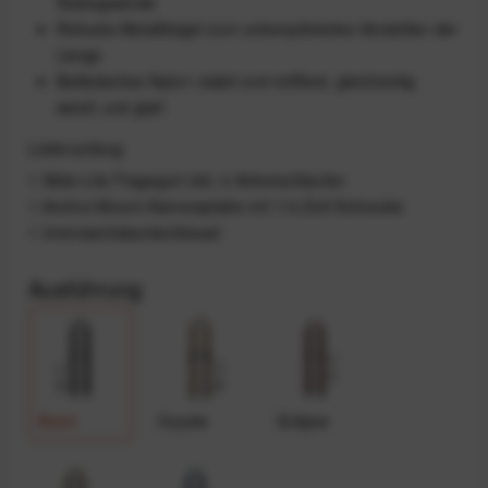
Stativgewinde
Robuste Metallbügel zum unkompliziertes Verstellen der
Länge
Ballistisches Nylon: stabil und reißfest, gleichzeitig
weich und glatt
Lieferumfang
1 Slide-Lite-Tragegurt inkl. 4 Ankerschlaufen
1 Anchor-Mount-Kameraplatte mit 1/4-Zoll-Schraube
1 Innensechskantschlüssel
Ausführung
Black
Coyote
Eclipse