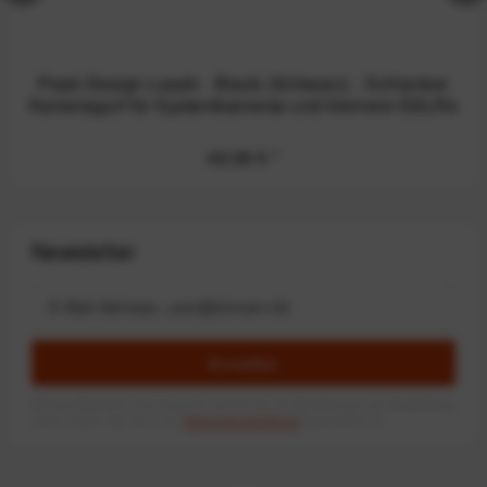
Peak Design Leash - Black (Schwarz) - Schlanker
Kameragurt für Systemkameras und kleinere DSLRs
49,99 €
*
Newsletter
Anmelden
Mit dem Absenden des Formulars erlaube ich die Speicherung und Verarbeitung
meiner Daten, wie Sie in der
Datenschutzerklärung
beschrieben ist.