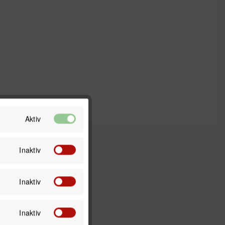
Aktiv
Inaktiv
Inaktiv
Inaktiv