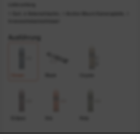
Lieferumfang
1 Gurt, 4 Ankerschlaufen, 1 Anchor-Mount-Kameraplatte, 1
Innensechskantschlüssel
Ausführung
Ocean
Black
Coyote
Eclipse
Ibis
Kelp