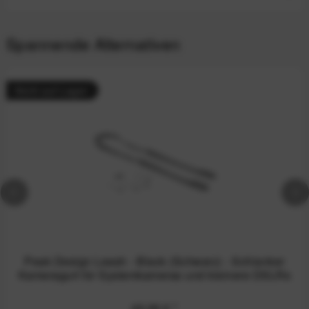
Spannende Alternativen
Nicht auf Lager
Peak Design Leash - Black (Schwarz) - Schlanker
Kameragurt für Systemkameras und kleinere DSLRs
49,99 €
*