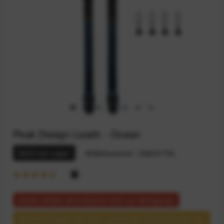
Peak Design Leash - Ocean
Nicht auf Lager
Artikelnummer:
164031730
Dieser Artikel steht derzeit nicht zur Verfügung!
Benachrichtigen Sie mich, sobald der Artikel lieferbar ist.