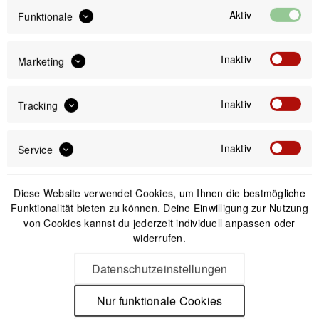
49,99 €
Aktiv
Funktionale
Preis:
*
inkl. gesetzl. MwSt.
versandkostenfrei (DE & AT)
Inaktiv
Marketing
Offizieller Online-Shop
Inaktiv
Tracking
Kostenloser Versand (DE & AT)
Sicherer Kauf auf Rechnung
Inaktiv
Service
Passendes Zubehör
Diese Website verwendet Cookies, um Ihnen die bestmögliche
Funktionalität bieten zu können. Deine Einwilligung zur Nutzung
von Cookies kannst du jederzeit individuell anpassen oder
Nicht auf Lager
widerrufen.
Datenschutzeinstellungen
Nur funktionale Cookies