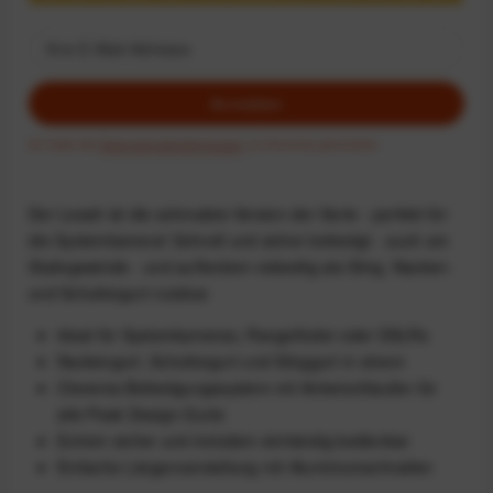
Anmelden
Ich habe die
Datenschutzbestimmungen
zur Kenntnis genommen.
Der Leash ist die schmalste Version der Serie - perfekt für
die Systemkamera! Schnell und sicher befestigt - auch am
Stativgewinde - und außerdem vielseitig als Sling, Nacken-
und Schultergurt nutzbar.
Ideal für Systemkameras, Rangefinder oder DSLRs
Nackengurt, Schultergurt und Slinggurt in einem
Cleveres Befestigungssystem mit Ankerschlaufen für
alle Peak Design-Gurte
Extrem sicher und trotzdem einhändig bedienbar
Einfache Längenverstellung mit Aluminiumschnallen