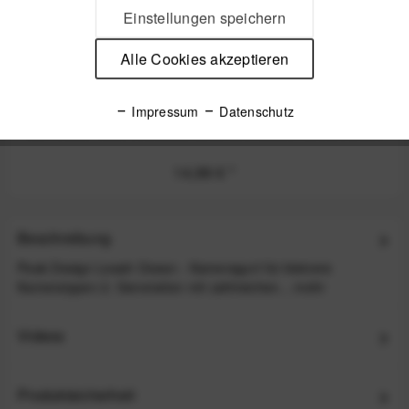
Einstellungen speichern
Alle Cookies akzeptieren
Peak Design Micro Anchor Ankerschlaufen 4 Stk.
Impressum
Datenschutz
Schwarz - z.B. für Leash, Cuff, Slide, Slide Lite ode
14,99 €
*
Beschreibung
Peak Design Leash Ocean - Kameragurt für kleinere
Kameratypen 2. Generation mit zahlreichen...
mehr
Videos
Produktsicherheit