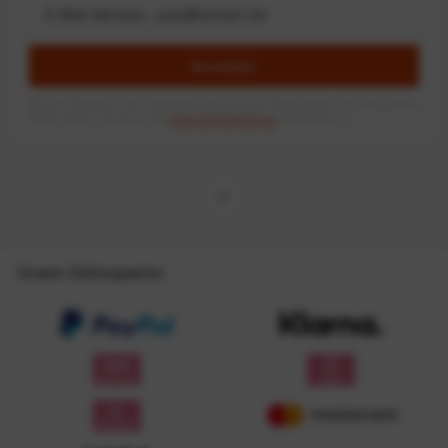
Anmelden
Mit dem Absenden des Formulars erlaube ich die Speicherung und Verarbeitung
meiner Daten, wie Sie in der
Datenschutzerklärung
beschrieben ist.
Unsere Zahlungsarten