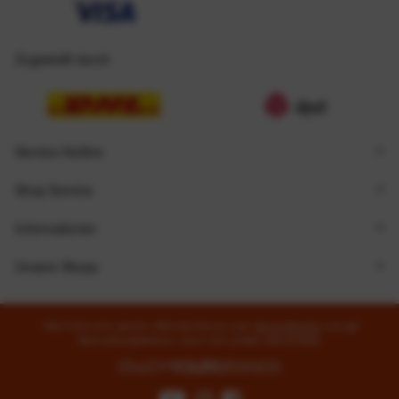
Zugestellt durch
Service Hotline
Shop Service
Informationen
Unsere Shops
* Alle Preise inkl. gesetzl. Mehrwertsteuer zzgl.
Versandkosten
und ggf.
Nachnahmegebühren, wenn nicht anders beschrieben