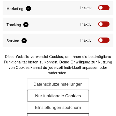
Offizieller Online-Shop
Inaktiv
Marketing
Kostenloser Versand (DE & AT)
Sicherer Kauf auf Rechnung
Inaktiv
Tracking
Passendes Zubehör
Inaktiv
Service
Nicht auf Lager
Diese Website verwendet Cookies, um Ihnen die bestmögliche
Funktionalität bieten zu können. Deine Einwilligung zur Nutzung
von Cookies kannst du jederzeit individuell anpassen oder
widerrufen.
Datenschutzeinstellungen
Nur funktionale Cookies
Einstellungen speichern