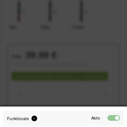
Ibis
Kelp
Ocean
39,99 €
Preis:
*
inkl. gesetzl. MwSt.
versandkostenfrei (DE & AT)
Sofort versandfertig, Lieferzeit ca. 1-3 Werktage
IN DEN
WARENKORB
Aktiv
Funktionale