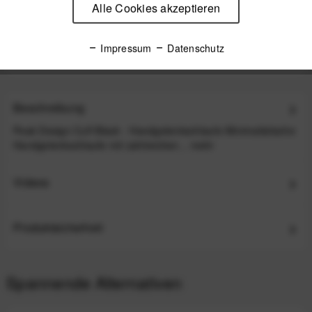
Alle Cookies akzeptieren
Peak Design Leash - Black (Schwarz) - Schlanker
Kameragurt für Systemkameras und kleinere DSLRs
Impressum
Datenschutz
49,99 €
*
Beschreibung
Peak Design Cuff Black - Handgelenkschlaufe Minimalistische
Handgelenkschlaufe mit zahlreichen...
mehr
Videos
Produktsicherheit
Spannende Alternativen