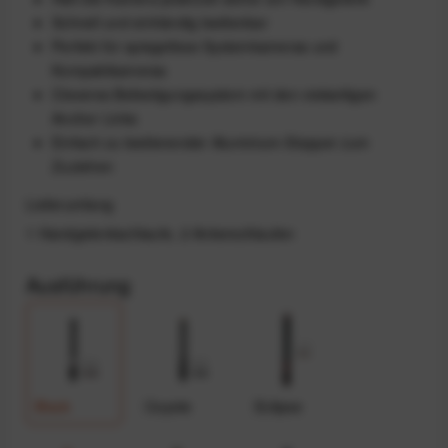
Schnell und einhändig bedienbar
Perfekt für spiegellose Systemkameras und
Kompaktkameras
Cleveres Befestigungssystem mit den vielseitigen
Anchor Links
Einfach zu bedienender Aluminium-Stopper zum
Zuziehen
Lieferumfang
1 Handgelenkschlaufe, 2 Ankerschlaufen
Ausführung
Black
Coyote
Eclipse