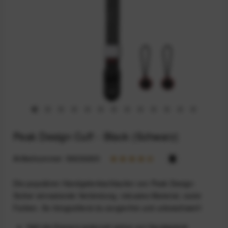
Peak Design Cuff - Black (Schwarz)
Artikelnummer:
59200265
Die populären Handgelenkschlaufen von Peak Design:
Sicher einrastende Verbindung, robustes Material, coole
Farben. So fotografierst du sorgenfrei und unbeschwert!
Hält die Kamera jederzeit sicher am Handgelenk