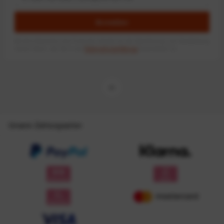
Anmelden
Mit dem Absenden des Formulars erlaube ich die Speicherung und Verarbeitung
meiner Daten, wie Sie in der
Datenschutzerklärung
beschrieben ist.
Unsere Zahlungsarten