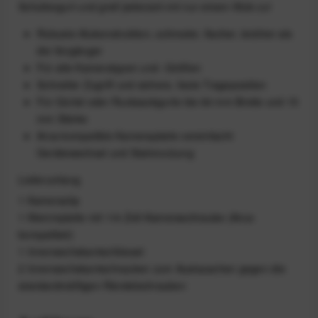
Schultergurt und greif jederzeit mit nur einem Klick zu!
Robuste Alukonstruktion, schmaler, flacher, leichter als
die Vorgänger
Für alle Kameratypen und -Größen
Schneller Zugriff und sichere, feste Trageposition
Für Gürtel oder Rucksackgurte bis 64 mm Breite und 15
mm Stärke
Arca-kompatible Kameraplatte vereinfacht
Gerätewechsel und Stativnutzung
Lieferumfang
1 Kameraclip
1 Klemmplatte mit 1/4-Zoll-Kameraschraube (Arca-
kompatibel)
1 Innensechskantschlüssel
2 Innensechskantschrauben zum Austauschen gegen die
standardmäßigen Rändelschrauben