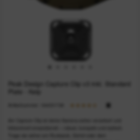
Peak Design Capture Clip v3 inkl. Standard
Plate - Kelp
Artikelnummer:
164031738
Am Capture Clip ist deine Kamera sicher verankert und
blitzschnell einsatzbereit – robust, kompakt und stylisch.
Trage sie sicher am Rucksack, Gürtel oder dem