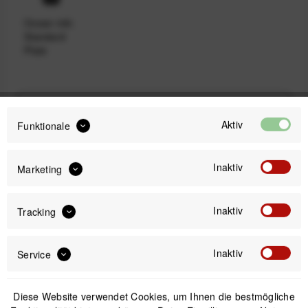
Ocean inkl.
Standard
Plate
79,99 €
Preis:
*
Aktiv
Funktionale
inkl. gesetzl. MwSt.
versandkostenfrei (DE & AT)
Inaktiv
Marketing
Sofort versandfertig, Lieferzeit ca. 1-3 Werktage
Inaktiv
Tracking
Inaktiv
Service
IN DEN
WARENKORB
Diese Website verwendet Cookies, um Ihnen die bestmögliche