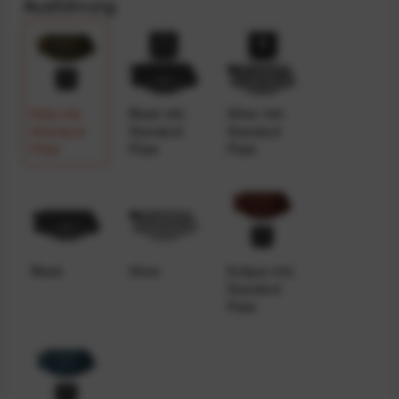
Ausführung
Kelp inkl.
Black inkl.
Silver inkl.
Standard
Standard
Standard
Plate
Plate
Plate
Black
Silver
Eclipse inkl.
Standard
Plate