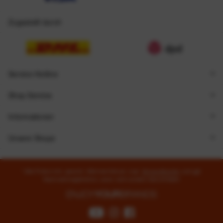
Zugestellt durch
Service Hotline
Shop Service
Informationen
Unsere Shops
* Alle Preise inkl. gesetzl. Mehrwertsteuer zzgl.
Versandkosten
und ggf.
Nachnahmegebühren, wenn nicht anders beschrieben