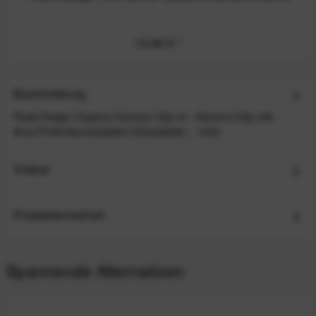
19,99 €
*
Beschreibung
Peak Design Capture Camera Clip v3 - Kamera-Clip inkl.
Arca-Profil-Kameraplatte Ultrastabiler...
mehr
Videos
Produktsicherheit
Spannende Alternativen