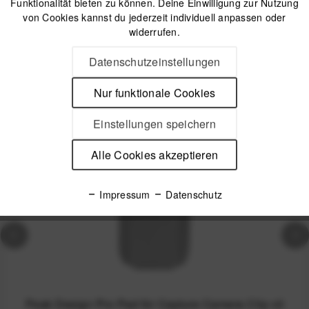
Funktionalität bieten zu können. Deine Einwilligung zur Nutzung
Offizieller Online-Shop
Kostenloser Versand (DE & AT)
von Cookies kannst du jederzeit individuell anpassen oder
Sicherer Kauf auf Rechnung
widerrufen.
Datenschutzeinstellungen
Passendes Zubehör
Nur funktionale Cookies
Einstellungen speichern
Nicht auf Lager
Alle Cookies akzeptieren
Impressum
Datenschutz
Peak Design Pro Pad für Capture Camera Clip v3