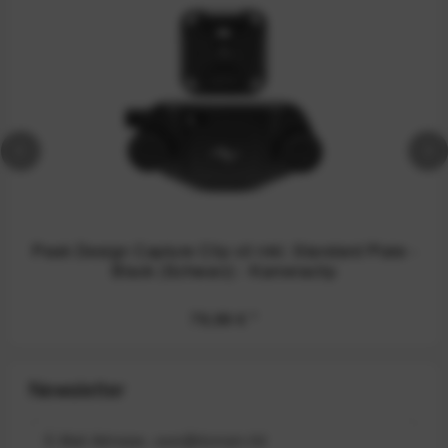
Peak Design Capture Clip v3 inkl. Standard Plate -
Black (Schwarz) - Kameraclip
79,99 €
*
Newsletter