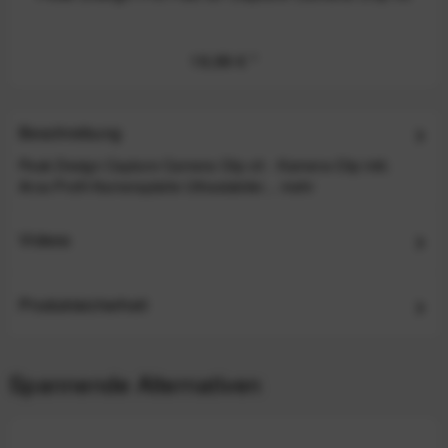
19,99 €
*
Beschreibung
Peak Design Capture Camera Clip v3 - Kamera-Clip inkl.
Arca-Profil-Kameraplatte Ultrastabiler...
mehr
Videos
Produktsicherheit
Spannende Alternativen