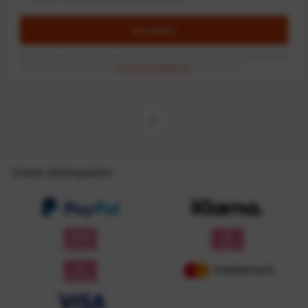
Anmelden
Mit dem Absenden des Formulars erlaube ich die Speicherung und Verarbeitung
meiner Daten, wie Sie in der
Datenschutzerklärung
beschrieben ist.
Unsere Zahlungsarten