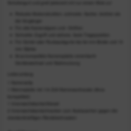
Schultergurt und greif jederzeit mit nur einem Klick zu!
Robuste Alukonstruktion, schmaler, flacher, leichter als
die Vorgänger
Für alle Kameratypen und -Größen
Schneller Zugriff und sichere, feste Trageposition
Für Gürtel oder Rucksackgurte bis 64 mm Breite und 15
mm Stärke
Arca-kompatible Kameraplatte vereinfacht
Gerätewechsel und Stativnutzung
Lieferumfang
1 Kameraclip
1 Klemmplatte mit 1/4-Zoll-Kameraschraube (Arca-
kompatibel)
1 Innensechskantschlüssel
2 Innensechskantschrauben zum Austauschen gegen die
standardmäßigen Rändelschrauben