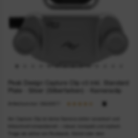
Peak Design Capture Clip v3 inkl. Standard
Plate - Silver (Silberfarben) - Kameraclip
Artikelnummer:
59200577
Am Capture Clip ist deine Kamera sicher verankert und
blitzschnell einsatzbereit – robust, kompakt und stylisch.
Trage sie sicher am Rucksack, Gürtel oder dem