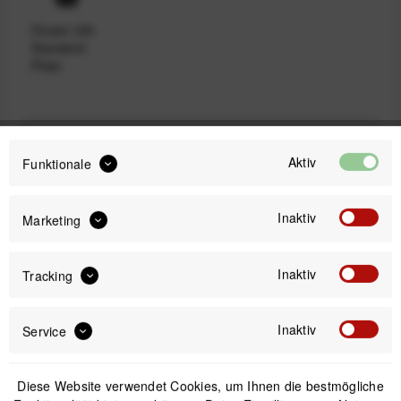
Ocean inkl.
Standard
Plate
79,99 €
Preis:
*
Aktiv
Funktionale
inkl. gesetzl. MwSt.
versandkostenfrei (DE & AT)
Inaktiv
Marketing
Sofort versandfertig, Lieferzeit ca. 1-3 Werktage
Inaktiv
Tracking
Inaktiv
Service
IN DEN
WARENKORB
Diese Website verwendet Cookies, um Ihnen die bestmögliche