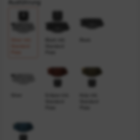
Ausführung
Silver inkl.
Black inkl.
Black
Standard
Standard
Plate
Plate
Silver
Eclipse inkl.
Kelp inkl.
Standard
Standard
Plate
Plate