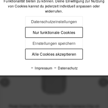
Funktionalität bieten zu können. Deine Einwilligung zur Nutzung
Offizieller Online-Shop
Kostenloser Versand (DE & AT)
von Cookies kannst du jederzeit individuell anpassen oder
Sicherer Kauf auf Rechnung
widerrufen.
Datenschutzeinstellungen
Passendes Zubehör
Nur funktionale Cookies
Einstellungen speichern
Nicht auf Lager
Alle Cookies akzeptieren
Impressum
Datenschutz
Peak Design Pro Pad für Capture Camera Clip v3