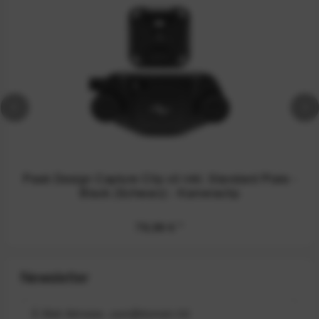
Peak Design Capture Clip v3 inkl. Standard Plate -
Black (Schwarz) - Kameraclip
79,99 €
*
Newsletter