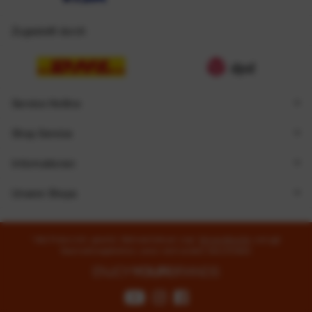
Zugestellt durch
Service Hotline
Shop Service
Informationen
Unsere Shops
* Alle Preise inkl. gesetzl. Mehrwertsteuer zzgl.
Versandkosten
und ggf.
Nachnahmegebühren, wenn nicht anders beschrieben