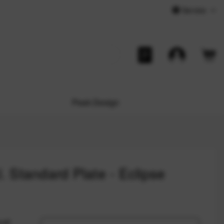
Service
Peak Design
. Standard Plate - Eclipse
nell