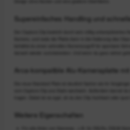
Design ohne Kanten und eine glattere Oberfläche.
Supereinfaches Handling und schnell
Der Capture Clip besticht durch sein völlig unkompliziertes
Kamera, und raste die Platte dann in die Halterung des Clips e
behältst du einen schnellen Kamerazugriff für spontane Sc
danach wieder zurückstecken. Und wenn du ganz sicher gehe
Arca-kompatible Alu-Kameraplatte mi
Die neue Standard Plate ist deutlich flacher als ihr Vorgänge
vom Capture Clip ans Stativ wechseln. Außerdem kannst du di
tragen. Dabei ist es egal, ob du den Clip hochkant oder quer 
Weitere Eigenschaften
Für alle Arten von Kameras - z.B. für DSLRs, DSLM-Kam