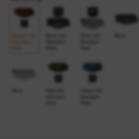
Eclipse inkl.
Black inkl.
Silver inkl.
Black
Standard
Standard
Standard
Plate
Plate
Plate
Silver
Kelp inkl.
Ocean inkl.
Standard
Standard
Plate
Plate