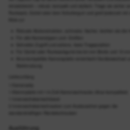
einsatzbereit – robust, kompakt und stylisch. Trage sie sicher 
Rucksack, Gürtel oder dem Schultergurt und greif jederzeit mit
Klick zu!
Robuste Alukonstruktion, schmaler, flacher, leichter als die
Für alle Kameratypen und -Größen
Schneller Zugriff und sichere, feste Trageposition
Für Gürtel oder Rucksackgurte bis 64 mm Breite und 15 m
Arca-kompatible Kameraplatte vereinfacht Gerätewechsel 
Stativnutzung
Lieferumfang
1 Kameraclip
1 Klemmplatte mit 1/4-Zoll-Kameraschraube (Arca-kompatibel)
1 Innensechskantschlüssel
2 Innensechskantschrauben zum Austauschen gegen die
standardmäßigen Rändelschrauben
Ausführung