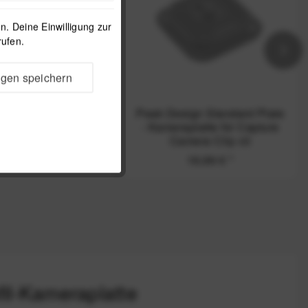
. Deine Einwilligung zur
rufen.
ngen speichern
Design Bolt Pack
Peak Design Standard Plate
hrauben für Capture
- Kameraplatte für Capture
p v3 - Schwarz
Camera Clip v3
9,99 €
*
19,99 €
*
fil-Kameraplatte