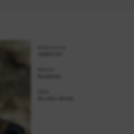
Artikelnummer
164031737
Material
Aluminium
Maße
20 x 83 x 40 mm