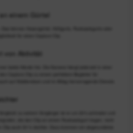
 an einem Gürtel
n. Das können Hosengürtel, Hüftgurte, Rucksackgurte oder
chkeit für einen Capture Clip.
t von Aktivität
mmer beide Hände frei. Die Kamera hängt jederzeit in einer
t den Capture Clip zu einem perfektem Begleiter für
 auch auf Städtereisen und im Alltag hervorragende Dienste.
ichter
 Vergleich zu seinem Vorgänger ist er um 20% schmaler und
ografen, die den Clip an einem Rucksackgurt tragen, nicht
en Clip auch 30 % leichter. Dazu kommen ein abgerundetes