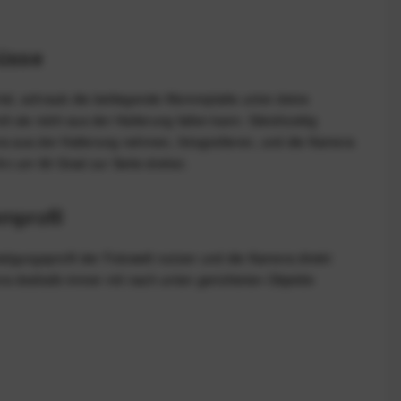
hüsse
tel, schraub die beiliegende Klemmplatte unter deine
it sie nicht aus der Halterung fallen kann. Gleichzeitig
ra aus der Halterung nehmen, fotografieren, und die Kamera
hn um 90 Grad zur Seite drehst.
mprofil
estigungsprofil der Fotowelt nutzen und die Kamera direkt
era deshalb immer mit nach unten gerichteten Objektiv