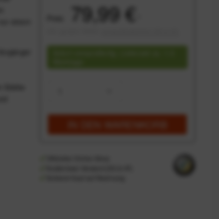
79,99 €
am
Preis:
*
 nur einem
inkl. gesetzl. MwSt.
versandkostenfrei (DE & AT)
 Vorgänger
Sofort versandfertig, Lieferzeit ca. 1-3
Werktage
m Stärke
und
IN DEN
WARENKORB
Offizieller Online-Shop
Kostenloser Versand (DE & AT)
Sicherer Kauf auf Rechnung