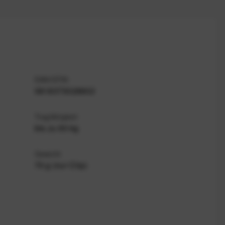
EAN/GTIN
0818373028602
Tragfähigkeit
bis zu 90 kg
Gewicht
70 g (nur Clip)