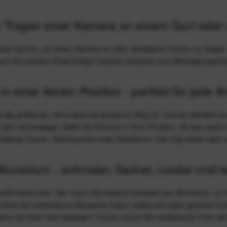
n Tragen einer Kamera an einem Gurt oder
enutzen kannst, um deine Kamera an allen denkbaren Gurten zu trage
ch die meisten Peak-Design-Taschen besitzen eine Befestigungsmögli
n einer festen Position - perfekt für jede Ar
ändig griffbereit, ohne dass sie jemals im Weg ist. Und du behältst i
 dich viel bewegst, bleibt die Kamera in ihrer Position. All das mach
ekking-Touren, Kletterpartien oder Radfahren. Der Clip leistet aber
uminium - schmaler, flacher, runder und le
celift bekommen. Der neue Clip besteht komplett aus Aluminium. Im
d dank der schlankeren Bauweise haben selbst schmaler gebaute Fot
, wenn sie ihren Arm bewegen. Ferner macht die verkleinerte Form d