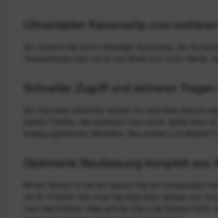
Ultrastabiler Kameraclip zum sichere
Der Capture Clip ist ein vielseitiger Kameraclip, den du b
Taschenriemen sein, bis 64 mm Breite und 15 mm Stärke. Au
Schneller Zugriff und sicheres Tragen i
Der Clip bietet zahlreiche Vorteile: Du hast deine Kamera st
stabilen Position. Sie schlenkert nicht umher. Selbst wenn du
bewegungsintensive Aktivitäten. Das umfasst zum Beispiel Tr
Optimierte Neufassung komplett aus Al
Mit der Version v3 hat der Capture Clip ein umfassendes Fa
um 20 % flacher. Der neue Clip trägt daher weniger auf. Un
mehr das Problem, dass sich der Clip in die Schulter bohrt