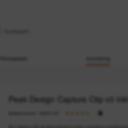
Reisegepäck
Ausrüstung
Peak Design Capture Clip v3 inkl
Artikelnummer:
164031737
Am Capture Clip ist deine Kamera sicher verankert und blitzsch