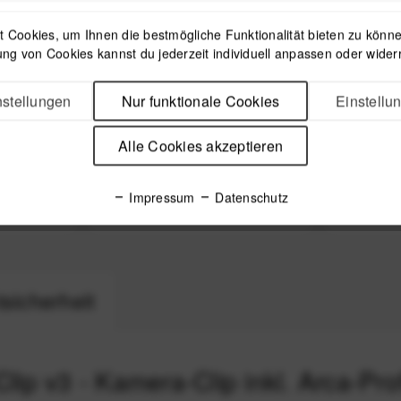
 Cookies, um Ihnen die bestmögliche Funktionalität bieten zu können
ng von Cookies kannst du jederzeit individuell anpassen oder wider
stellungen
Nur funktionale Cookies
Einstellu
Alle Cookies akzeptieren
l Plate
Peak Design P.O.V Kit -
Peak 
r den
Capture-Clip-kompatible
Ersatzsc
p - Arca-
Halterung für GoPo-Kameras
Cli
Impressum
Datenschutz
tto-RC2-
und Digitalkameras
34,99 €
*
sicherheit
p v3 - Kamera-Clip inkl. Arca-Pro