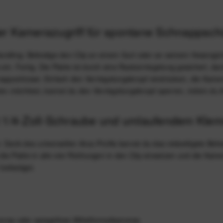
er Kamerazugriff für spontane Schnappsc
 Handling: Befestige den Clip an einem Gurt oder an seinem Hosengür
in. Fertig. Die Platte ist durch eine Rastverriegelung gesichert, dam
hnappschüsse: Einfach den Verriegelungsknopf eindrücken, die Kame
n möchtest, kannst du den Verriegelungsknopf sperren, indem du i
t 1/4-Zoll-Schraube und umlaufendem Klem
r. Dank des universellen Arca-Profils kannst du das vielseitigste Bef
e Platte in alle vier Richtungen in den Clip einsetzen und die Kam
befestigst.
eras oder spiegellose Mittelformatkameras