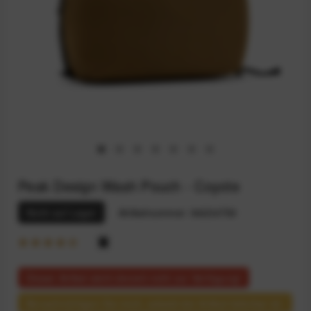
Peak Design Wash Pouch - Coyote
Nicht auf Lager
Artikelnummer:
94234759
Dieser Artikel steht derzeit nicht zur Verfügung!
Benachrichtigen Sie mich, sobald der Artikel lieferbar ist.