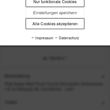
Nur funktionale Cookies
Einstellungen speichern
Alle Cookies akzeptieren
Impressum
Datenschutz
Peak Design Travel Backpack Black
ab 199,99 €
*
Beschreibung
Peak Design Wash Pouch Coyote Kulturtasche (Kulturbeutel) -
z.B. für Backpack 45L Durchdachte...
mehr
Videos