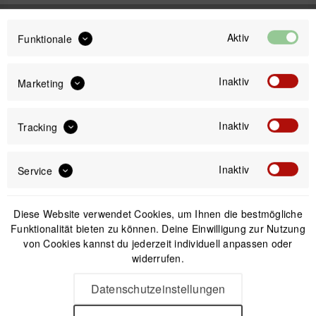
Aktiv
Funktionale
59,99 €
Preis:
*
inkl. gesetzl. MwSt.
versandkostenfrei (DE & AT)
Inaktiv
Marketing
Inaktiv
Tracking
Offizieller Online-Shop
Kostenloser Versand (DE & AT)
Sicherer Kauf auf Rechnung
Inaktiv
Service
Passendes Zubehör
Diese Website verwendet Cookies, um Ihnen die bestmögliche
Funktionalität bieten zu können. Deine Einwilligung zur Nutzung
von Cookies kannst du jederzeit individuell anpassen oder
widerrufen.
Nicht auf Lager
Datenschutzeinstellungen