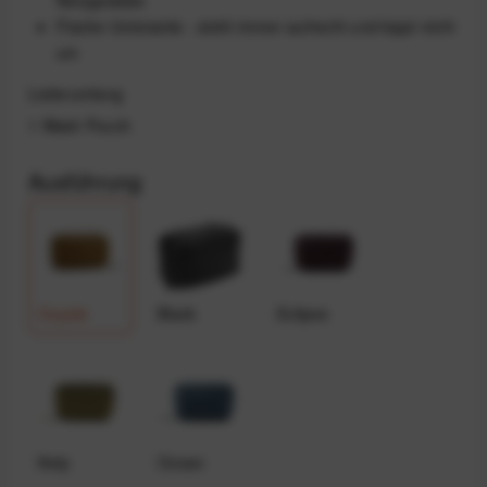
Flache Unterseite - steht immer aufrecht und kippt nicht
um
Lieferumfang
1 Wash Pouch
Ausführung
Coyote
Black
Eclipse
Kelp
Ocean