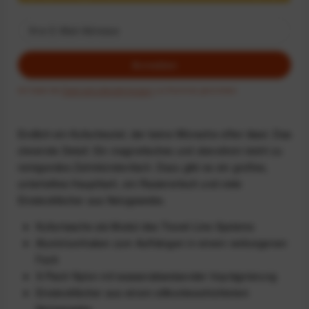
Anmelden
Ich habe die
Datenschutzbestimmungen
zur Kenntnis genommen.
Endlich ein Kulturbeutel, der keine Wünsche offen lässt. Das
cleverste Detail: Ein magnetisches und obendrein leicht zu
reinigendes Zahnbürstenfach. Dazu gibt es ein großes,
unterteiltes Hauptfach, ein Rasiererfach und viele
Einsteckfächer aus Netzgewebe.
Kulturtasche als Modul des Travel-Line-Systems
Aluminiumhaken zum Aufhängen in einem verborgenen
Fach
X-Pac® Nylon mit wasserabweisender Imprägnierung
Einsteckfächer aus einem silikonbeschichtetem
Netzgewebe