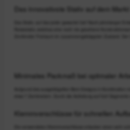
Das innovativste Stativ auf dem Markt 
Das Stativ, auf das jeder gewartet hat! Nach jahrelanger En
Reisestativ, welches eine noch nie gesehene Konstruktionsart
Zentimeter Freiraum im zusammengeklappten Zustand. Der Que
Minimales Packmaß bei optimaler Arb
Aufgrund des ausgeklügelten Bein-Designs in Kombination m
etwa 7 Zentimetern. Durch die Aufteilung auf fünf Segmente 
Klemmverschlüsse für schnellen Aufba
Die verwendeten Klemmverschlüsse erlauben einen sehr schnel