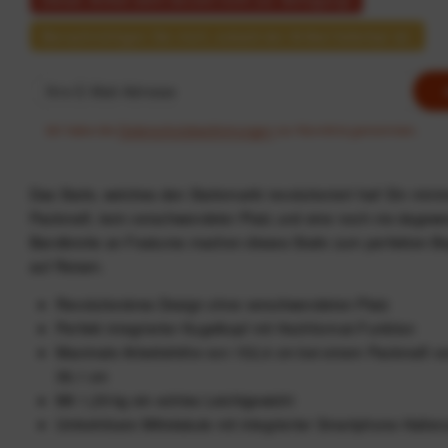
Benachrichtigen Sie mich, sobald der Artikel lieferbar ist.
Ich habe die
Datenschutzbestimmungen
zur Kenntnis genommen.
Das Stativ, welches den Stativmarkt revolutioniert hat! Ein mini
Packmaß, kein verschwendeter Platz und eine noch nie dagew
Bandbreite an Features machen dieses Stativ zum perfekten Be
auf Reisen.
Revolutionäres Design ohne verschwendeten Platz
Perfekt integrierter Kugelkopf mit Hochformat-Funktion
Maximale Arbeitshöhe von 152,4 cm bei einem Packmaß vo
39,1 cm
Mit 1,29 kg ein echtes Leichtgewicht
Umkehrbare Mittelsäule mit integrierter Smartphone-Halter