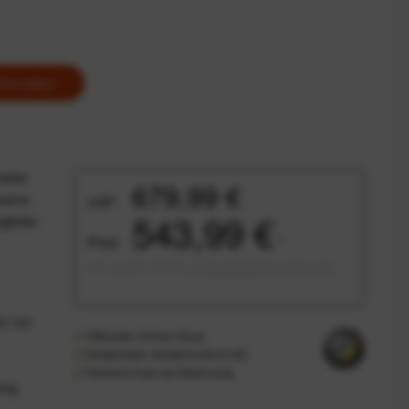
Anmelden
males
679,99 €
esene
UVP:
543,99 €
gleiter
Preis:
*
inkl. gesetzl. MwSt.
versandkostenfrei (DE & AT)
n nur
Offizieller Online-Shop
Kostenloser Versand (DE & AT)
Sicherer Kauf auf Rechnung
ung