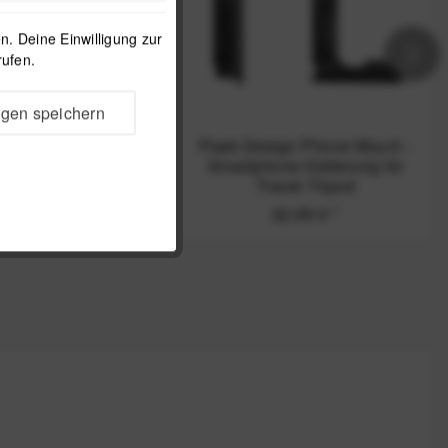
. Deine Einwilligung zur
rufen.
ngen speichern
Design Ultralight
Peak Design Phone Mount -
sion Kit - leichte
Smartphone-Halterung für
ße für Travel Tripod
Travel Tripod
29,99 €
*
22,99 €
*