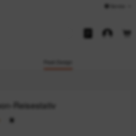
Service
Peak Design
bon-Reisestativ