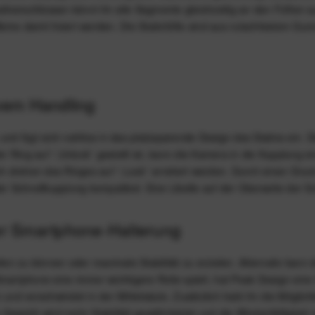
chnellverschlüssen könnt ihr alle Segmente gleichzeitig an den Füßen
ne damit fixiert werden. Die Stativfüße sind aus rutschfestem Gummi
ivem Handling
und fügt sich nahtlos in das platzsparende Design des Stativs ein. 
 Ring auf “,Unlock˜ gestellt ist, kann die Kamera in die Kupplung 
ch drehen des Ringes auf “,Lock˜ arretiert werden. Durch einen Dru
r Schnellkupplung kompatibel. Eine Libelle auf der Oberseite der Sch
ter Smartphone-Halterung
ten zu können oder maximale Stabilität zu erzielen. Alternativ kann d
rtphone eine immer wichtigere Rolle spielt, hat Peak Design eine 
und verschwindet in der Mittelsäule. Zusätzlich habt ihr die Möglic
ewicht wird mehr Stabilität gewährleistet und die Windanfälligkeit r