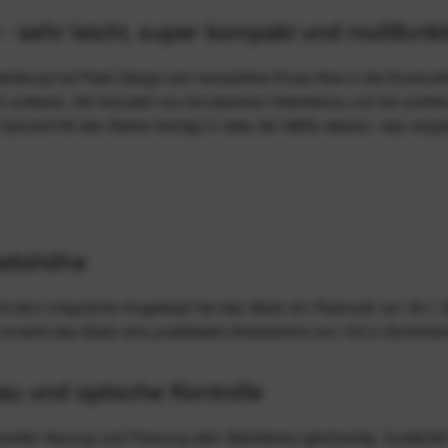
- sehr leicht, super kompakt und multifunkt
twicklung hat Peak Design sein komplettes Know-How in die Konstruk
 aufweist. Die komplett neu konzipierten Stativbeine und der perfek
rschnitt des Stativs beträgt in etwa die Hälfte dessen, was vergle
eitshöhe
it dem integrierten Kugelkopf hat das Stativ ein Packmaß von 39,1
erreicht das Stativ eine praktikable Arbeitshöhe von 152,4 Zentimete
u und optische Kontrolle
len Auszug und Fixierung aller Stativbeine gleichzeitig. Zusätzlic