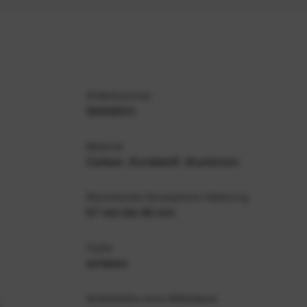
Artikelnummer
59202041
Material
Carbon, Kunststoff. Aluminium
Klemmbreite Smartphone-Halterung
57 mm bis 90 mm
Farbe
schwarz
Arbeitshöhe ohne Mittelsäule