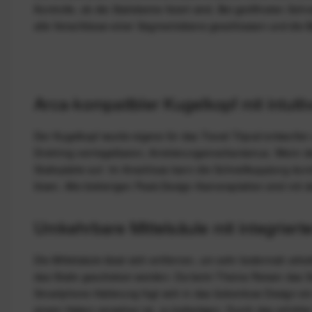
Kontrolle, ob die Stativbeine fixiert sind. Bei geöffneten S
alle Verschlüsse einer Segmentebene geschlossen und die Bei
Arca-kompatibler Kugelkopf mit intuit
Der Kugelkopf wurde eigens für das Travel Tripod entworfen 
Drehring verriegelbaren, Arretierungsmechanismus. Wenn der
Stativplatte auf. Im Anschluss kann die Schnellkupplung dur
lösen. Alle bisherigen Peak-Design-Kameraplatten sind mit de
Umkehrbare Mittelsäule mit integrier
Die Mittelsäule lässt sich entfernen, um sehr bodennah arbei
das Stativ geschoben werden. Da beim Thema Reisen das Sma
Smartphone-Halterung fügt sich in das lückenlose Design ein 
einem Haken versehen ist, zu befestigen. Durch das erhöhte G