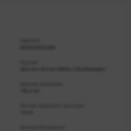
EAN/GTIN
0818373021269
Packmaß
39,4 cm x 8,3 cm (Höhe x Durchmesser)
Maximale Arbeitshöhe
152,4 cm
Minimale Arbeitshöhe (low-mode)
14 cm
Maximale Belastbarkeit