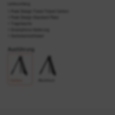
Lieferumfang
1 Peak Design Travel Tripod Carbon
1 Peak Design Standard-Plate
1 Tragetasche
1 Smartphone-Halterung
1 Sechskantschlüssel
Ausführung
Carbon
Aluminum