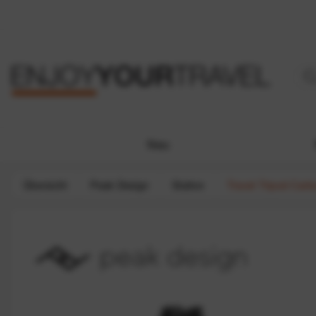
Neu
Übersicht
Peak Design
Stative
Travel Tripod Carb