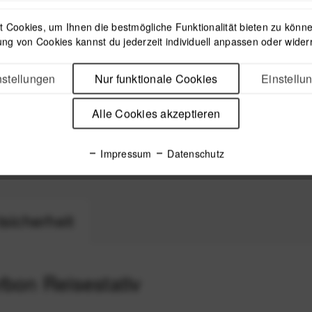
 Cookies, um Ihnen die bestmögliche Funktionalität bieten zu können
ng von Cookies kannst du jederzeit individuell anpassen oder wider
stellungen
Nur funktionale Cookies
Einstellu
rsal Head
Peak Design Spike Feet Set
Peak 
Alle Cookies akzeptieren
enfremde
- Spikes für Peak Design
Conver
el Tripod
Travel Tripod
Stativfü
29,99 €
*
Impressum
Datenschutz
sicherheit
rbon Reisestativ