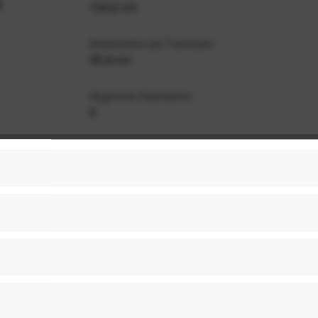
130,2 cm
Arbeitshöhe als Tischstativ
35,9 cm
Segmente Stativbeine
5