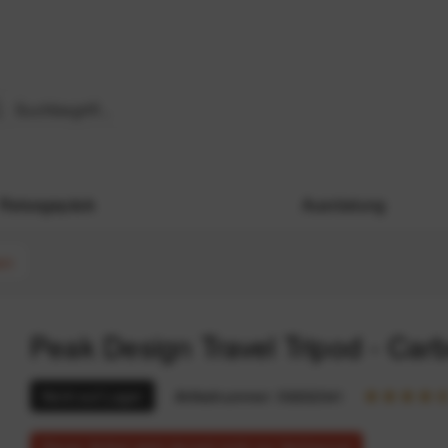
Reisegepäck
Ausrüstung
on
Peak Design Travel Tripod - Car
Nicht auf Lager
Artikelnummer:
59202041
Dieser Artikel steht derzeit nicht zur Verfügung!