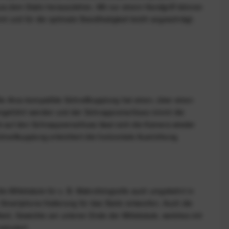
 aus dem Stativ herausziehen. Mit nur einem Handgriff können
 und für die optimale Standfestigkeit leicht angeschrägt.
Die Arca-kompatible Schnellkupplung hat einen, über einen
eingeführt werden und der Schnappverschluss nimmt die
ck auf den Schnappverschluss lässt sich die Kamera wieder
nellkupplung erleichtert die horizontale Ausrichtung.
ie Mittelsäule für z. B. Makrofotografie auch umgekehrt in
Smartphone-Halterung für das Stativ entworfen. Auch die
hkeit, Gewichte am unteren Ende der Mittelsäule, welches mit
eduziert.