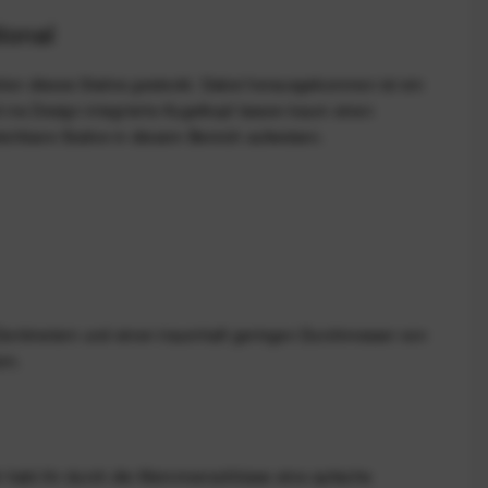
ional
tion dieses Stativs gesteckt. Dabei herausgekommen ist ein
t ins Design integrierte Kugelkopf lassen kaum einen
ichbare Stative in diesem Bereich aufweisen.
 Zentimetern und einen traumhaft geringen Durchmesser von
rn.
h habt ihr durch die Klemmverschlüsse eine optische