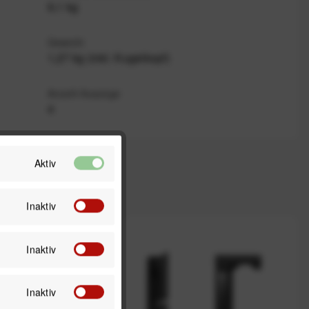
9,1 kg
Gewicht
1,27 kg (inkl. Kugelkopf)
Anzahl Auszüge
4
Aktiv
Inaktiv
Inaktiv
Inaktiv