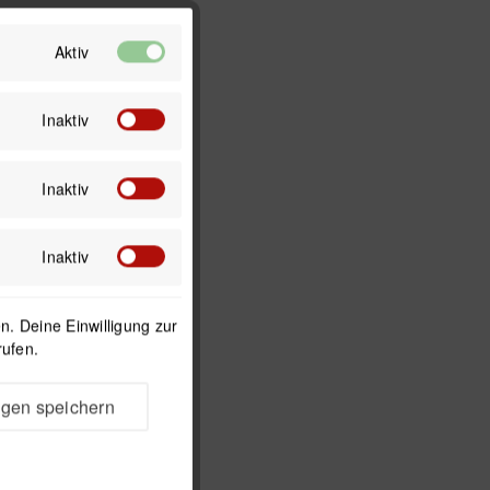
Aktiv
Inaktiv
Inaktiv
Inaktiv
. Deine Einwilligung zur
rufen.
ngen speichern