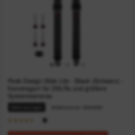
Peak Design Slide Lite - Black (Schwarz) -
Kameragurt für DSLRs und größere
Systemkameras
Nicht auf Lager
Artikelnummer:
59200583