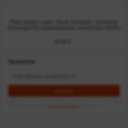
Peak Design Leash - Black (Schwarz) - Schlanker
Kameragurt für Systemkameras und kleinere DSLRs
49,99 €
*
Newsletter
Anmelden
Mit dem Absenden des Formulars erlaube ich die Speicherung und Verarbeitung
meiner Daten, wie Sie in der
Datenschutzerklärung
beschrieben ist.