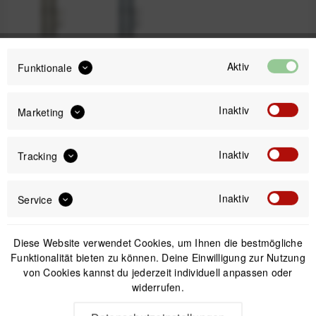
Kelp
Ocean
Aktiv
Funktionale
Inaktiv
69,99 €
Marketing
Preis:
*
inkl. gesetzl. MwSt.
versandkostenfrei (DE & AT)
Inaktiv
Tracking
Offizieller Online-Shop
Inaktiv
Service
Kostenloser Versand (DE & AT)
Sicherer Kauf auf Rechnung
Diese Website verwendet Cookies, um Ihnen die bestmögliche
Funktionalität bieten zu können. Deine Einwilligung zur Nutzung
von Cookies kannst du jederzeit individuell anpassen oder
Passendes Zubehör
widerrufen.