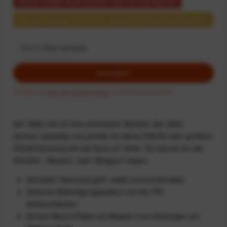
Dieser Artikel steht derzeit nicht zur Verfügung!
Benachrichtigen Sie mich, sobald der Artikel lieferbar ist.
Anmelden
Ich habe die
Datenschutzbestimmungen
zur Kenntnis genommen.
Der Slide Lite ist eine schmalere Variante des Slide -
ebenso vielseitig und perfekt für kleine DSLRs oder größere
DSLM-Kameras wie die Sony-a7-Serie. Du kannst ihn als
Schulter-, Nacken- oder Slinggurt tragen.
Schneller Kamerazugriff, stabil und komfortabel
Sicheres Befestigungssystem mit den PD-
Ankerschlaufen
Anchor-Mount-Platte als Adapter zum Anbringen am