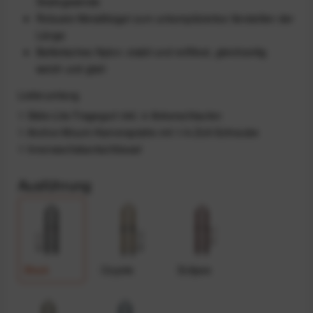
Stativgewinde
Robuste Metallbügel zum unkompliziertes Verstellen der
Länge
Ballistisches Nylon: stabil und reißfest, gleichzeitig
weich und glatt
Lieferumfang
1 Slide-Lite-Tragegurt inkl. 4 Ankerschlaufen
1 Anchor-Mount-Kameraplatte mit 1/4-Zoll-Schraube
1 Innensechskantschlüssel
Ausführung
Black
Coyote
Eclipse