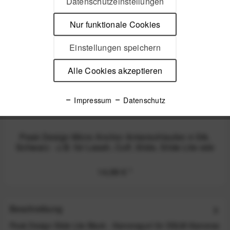
Datenschutzeinstellungen
Nicht auf Lager
Nur funktionale Cookies
Einstellungen speichern
Alle Cookies akzeptieren
Impressum
Datenschutz
Peak Design Micro Anchor Ankerschlaufen 4 Stk.
Schwarz - z.B. für Leash, Cuff, Slide, Slide Lite ode
14,99 €
*
Beschreibung
Peak Design Slide Lite Black - Kameragurt für DSLM-Kameras