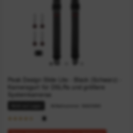
Peak Design Slide Lite - Black (Schwarz) -
Kameragurt für DSLRs und größere
Systemkameras
Nicht auf Lager
Artikelnummer:
59200583