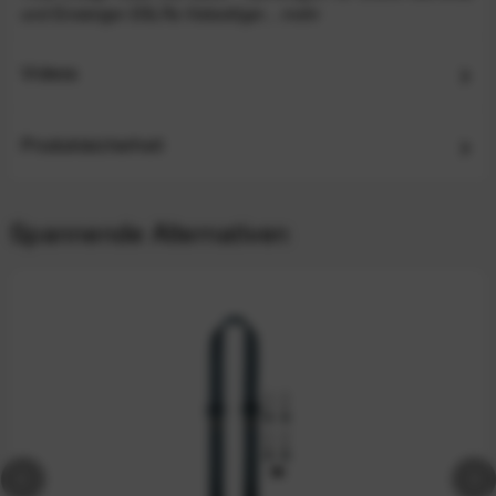
und Einsteiger-DSLRs Vielseitiger...
mehr
Videos
Produktsicherheit
Spannende Alternativen