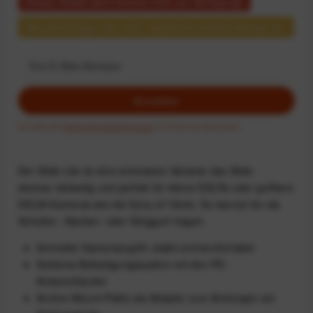
Dieser Artikel steht derzeit nicht zur Verfügung!
Benachrichtigen Sie mich, sobald der Artikel lieferbar ist.
Anmelden
Ich habe die
Datenschutzbestimmungen
zur Kenntnis genommen.
Der Slide Lite ist eine schmalere Variante des Slide -
ebenso vielseitig und perfekt für kleine DSLRs oder größere
DSLM-Kameras wie die Sony-a7-Serie. Du kannst ihn als
Schulter-, Nacken- oder Slinggurt tragen.
Schneller Kamerazugriff, stabil und komfortabel
Sicheres Befestigungssystem mit den PD-
Ankerschlaufen
Anchor-Mount-Platte als Adapter zum Anbringen am