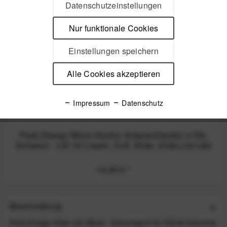
Datenschutzeinstellungen
Nicht auf Lager
Nur funktionale Cookies
Einstellungen speichern
Alle Cookies akzeptieren
Impressum
Datenschutz
Peak Design Micro Anchor Ankerschlaufen 4 Stk.
Schwarz - z.B. für Leash, Cuff, Slide, Slide Lite ode
14,99 €
*
Beschreibung
Peak Design Slide Lite Black - Kameragurt für DSLM-Kameras