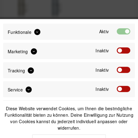
Kelp
Ocean
Aktiv
Funktionale
69,99 €
Inaktiv
Marketing
Preis:
*
inkl. gesetzl. MwSt.
versandkostenfrei (DE & AT)
Inaktiv
Tracking
Offizieller Online-Shop
Inaktiv
Service
Kostenloser Versand (DE & AT)
Sicherer Kauf auf Rechnung
Diese Website verwendet Cookies, um Ihnen die bestmögliche
Funktionalität bieten zu können. Deine Einwilligung zur Nutzung
Passendes Zubehör
von Cookies kannst du jederzeit individuell anpassen oder
widerrufen.