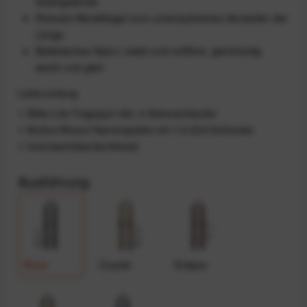
Stativgewinde
Robuste Metallbügel zum unkompliziertes Verstellen der
Länge
Ballistisches Nylon: stabil und reißfest, gleichzeitig
weich und glatt
Lieferumfang
1 Slide-Lite-Tragegurt inkl. 4 Ankerschlaufen
1 Anchor-Mount-Kameraplatte mit 1/4-Zoll-Schraube
1 Innensechskantschlüssel
Ausführung
Black
Coyote
Eclipse