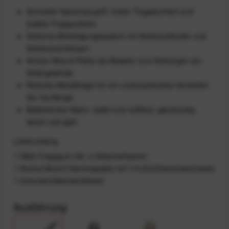
Schneller Kamerazugriff, hoher Tragekomfort und
stabile Trageposition
Sicheres Befestigungssystem mit Ankerschlaufen und
Steckverschlüssen
Anchor-Mount-Platte als Adapter zum Anbringen am
Stativgewinde
Robuste Metallbügel für ein unkompliziertes Verstellen
der Gurtlänge
Ballistisches Nylon: stabil und reißfest, gleichzeitig
weich und glatt
Lieferumfang
1 Slide-Tragegurt inkl. 4 Ankerschlaufen
1 Anchor-Mount-Kameraplatte mit 1/4-Zoll-Kameraschraube
1 Innensechskantschlüssel
Ausführung