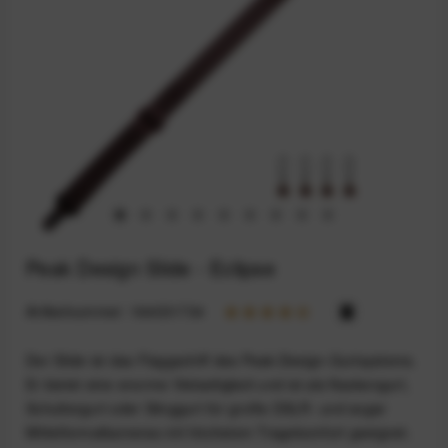
Peak Design Slide - Eclipse
Artikelnummer:
164031734
Der Slide ist das Flaggschiff des Peak-Design-Gurtsystems.
Er bietet eine enorme Vielseitigkeit und ist als Nackengurt,
Schultergurt oder Slinggurt für große DSLR- und sogar
Mittelformatkameras mit höchstem Tragekomfort geeignet.