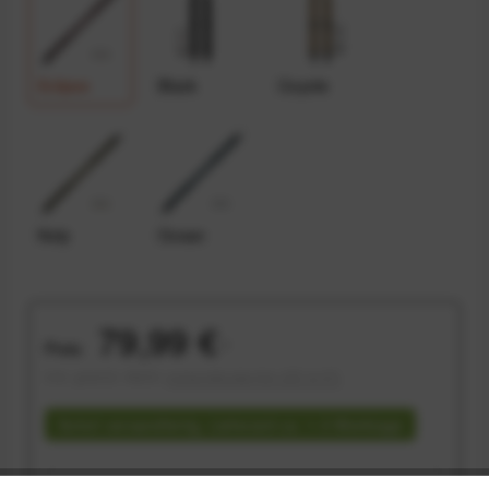
Eclipse
Black
Coyote
Kelp
Ocean
79,99 €
Preis:
*
inkl. gesetzl. MwSt.
versandkostenfrei (DE & AT)
Sofort versandfertig, Lieferzeit ca. 1-3 Werktage