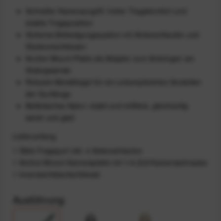
Schneller Kamerazugriff, hoher Tragekomfort und
stabile Trageposition
Sicheres Befestigungssystem mit Ankerschlaufen und
Steckverschlüssen
Anchor-Mount-Platte als Adapter zum Anbringen am
Stativgewinde
Robuste Metallbügel für ein unkompliziertes Verstellen
der Gurtlänge
Ballistisches Nylon: stabil und reißfest, gleichzeitig
weich und glatt
Lieferumfang
1 Slide-Tragegurt inkl. 4 Ankerschlaufen
1 Anchor-Mount-Kameraplatte mit 1/4-Zoll-Kameraschraube
1 Innensechskantschlüssel
Ausführung