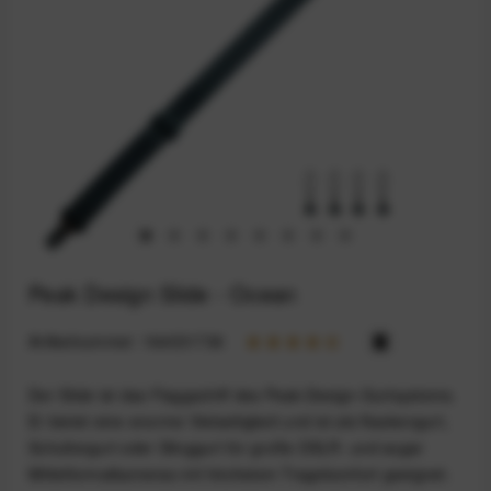
Peak Design Slide - Ocean
Artikelnummer:
164031736
Der Slide ist das Flaggschiff des Peak-Design-Gurtsystems.
Er bietet eine enorme Vielseitigkeit und ist als Nackengurt,
Schultergurt oder Slinggurt für große DSLR- und sogar
Mittelformatkameras mit höchstem Tragekomfort geeignet.