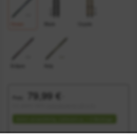
Ocean
Black
Coyote
Eclipse
Kelp
79,99 €
Preis:
*
inkl. gesetzl. MwSt.
versandkostenfrei (DE & AT)
Sofort versandfertig, Lieferzeit ca. 1-3 Werktage