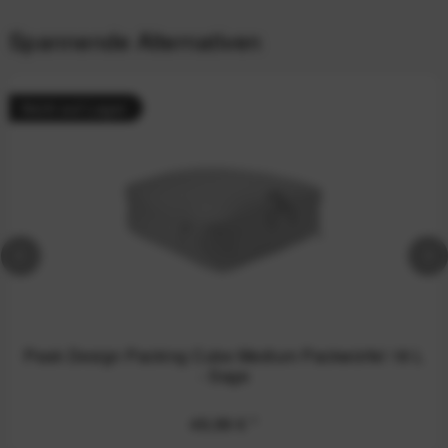
Spannende Alternativen
Nicht auf Lager
Peak Design Packing Cube Medium Packwürfel 18 L
- Sage
49,99 €
*