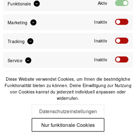
34,99 €
Aktiv
Preis:
*
Funktionale
inkl. gesetzl. MwSt.
versandkostenfrei (DE & AT)
Inaktiv
Marketing
Offizieller Online-Shop
Kostenloser Versand (DE & AT)
Inaktiv
Tracking
Sicherer Kauf auf Rechnung
Inaktiv
Service
Passendes Zubehör
Diese Website verwendet Cookies, um Ihnen die bestmögliche
Funktionalität bieten zu können. Deine Einwilligung zur Nutzung
von Cookies kannst du jederzeit individuell anpassen oder
widerrufen.
Datenschutzeinstellungen
Nur funktionale Cookies