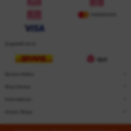
Zugestellt durch
Service Hotline
Shop Service
Informationen
Unsere Shops
* Alle Preise inkl. gesetzl. Mehrwertsteuer zzgl.
Versandkosten
und ggf.