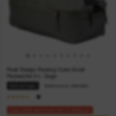
Peak Design Packing Cube Small
Packwürfel 9 L- Sage
Nicht auf Lager
Artikelnummer:
68923955
Dieser Artikel steht derzeit nicht zur Verfügung!