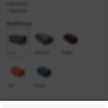
Lieferumfang
1 Packbeutel
Ausführung
Sage
Charcoal
Eclipse
Ibis
Ocean