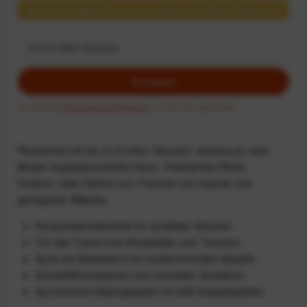
Benachrichtigen Sie mich, sobald der Artikel lieferbar ist.
Anmelden
Ich habe die
Datenschutzbestimmungen
zur Kenntnis genommen.
Packwürfel mit bis zu 9 Litern Volumen, welches je nach
Bedarf angepasst werden kann. Praktisches Reise-
Feature: zwei Fächer zum Trennen von frischer und
getragener Wäsche.
Kompressionstechnik für variables Volumen
Für alle Travel-Line-Rucksäcke und -Taschen
Auch als Standalone für markenfremdes Gepäck
Schnellöffnerlaschen zum schnellen Aufziehen
Aus leichtem Nylongewebe mit 40D-Gewebestärke