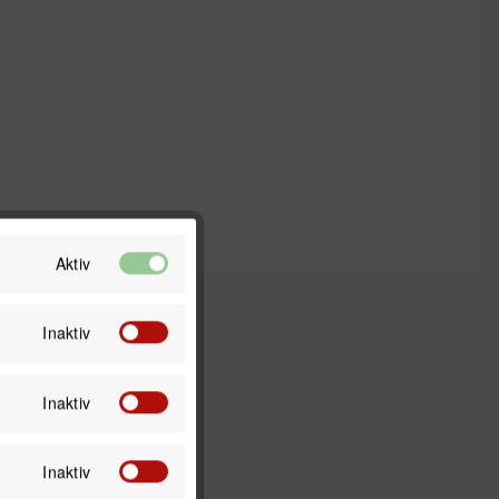
Aktiv
Inaktiv
Inaktiv
Inaktiv