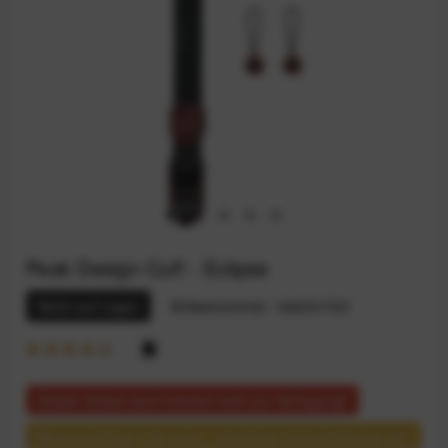
Peak Design Cuff - Eclipse
Nicht auf Lager
Artikelnummer:
164031723
Dieser Artikel steht derzeit nicht zur Verfügung!
Benachrichtigen Sie mich, sobald der Artikel lieferbar ist.