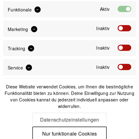
39,99 €
Aktiv
Funktionale
Preis:
*
inkl. gesetzl. MwSt.
versandkostenfrei (DE & AT)
Inaktiv
Marketing
Offizieller Online-Shop
Kostenloser Versand (DE & AT)
Inaktiv
Tracking
Sicherer Kauf auf Rechnung
Inaktiv
Service
Passendes Zubehör
Diese Website verwendet Cookies, um Ihnen die bestmögliche
Funktionalität bieten zu können. Deine Einwilligung zur Nutzung
von Cookies kannst du jederzeit individuell anpassen oder
widerrufen.
Datenschutzeinstellungen
Nur funktionale Cookies