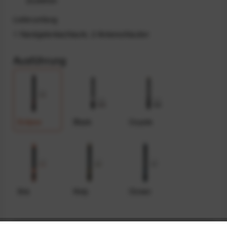
Lieferumfang
1 Handgelenkschlaufe, 2 Ankerschlaufen
Ausführung
Eclipse
Black
Coyote
Ibis
Kelp
Ocean