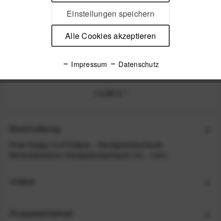
Einstellungen speichern
Alle Cookies akzeptieren
Peak Design Micro Anchor Ankerschlaufen 4 Stk.
Impressum
Datenschutz
Eclipse - z.B. für Leash, Cuff, Slide, Slide Lite ode
14,99 €
*
Beschreibung
Peak Design Cuff Eclipse - Handgelenkschlaufe
Minimalistischen Handgelenkschlaufe mit...
mehr
Videos
Produktsicherheit