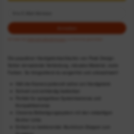
Anmelden
Ich habe die
Datenschutzbestimmungen
zur Kenntnis genommen.
Die populären Handgelenkschlaufen von Peak Design:
Sicher einrastende Verbindung, robustes Material, coole
Farben. So fotografierst du sorgenfrei und unbeschwert!
Hält die Kamera jederzeit sicher am Handgelenk
Schnell und einhändig bedienbar
Perfekt für spiegellose Systemkameras und
Kompaktkameras
Cleveres Befestigungssystem mit den vielseitigen
Anchor Links
Einfach zu bedienender Aluminium-Stopper zum
Zuziehen