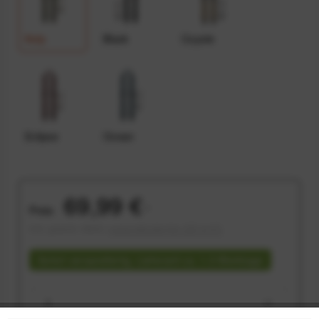
Kelp
Black
Coyote
Eclipse
Ocean
69,99 €
Preis:
*
inkl. gesetzl. MwSt.
versandkostenfrei (DE & AT)
Sofort versandfertig, Lieferzeit ca. 1-3 Werktage