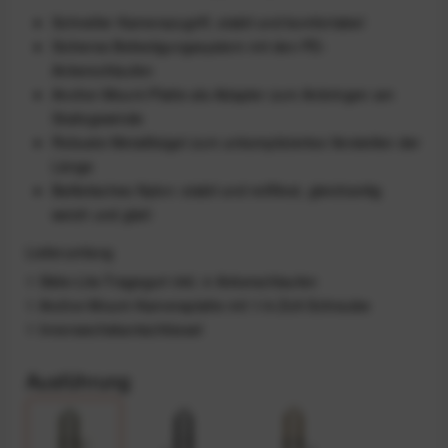
Schneller Kamerazugriff, stabil und komfortabel
Sicheres Befestigungssystem mit den PD-
Ankerschlaufen
Anchor-Mount-Platte als Adapter zum Anbringen am
Stativgewinde
Robuste Metallbügel zum unkompliziertes Verstellen der
Länge
Ballistisches Nylon: stabil und reißfest, gleichzeitig
weich und glatt
Lieferumfang
1 Slide-Lite-Tragegurt inkl. 4 Ankerschlaufen
1 Anchor-Mount-Kameraplatte mit 1/4-Zoll-Schraube
1 Innensechskantschlüssel
Ausführung