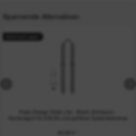
Spannende Alternativen
Nicht auf Lager
Peak Design Slide Lite - Black (Schwarz) -
Kameragurt für DSLRs und größere Systemkameras
69,99 €
*