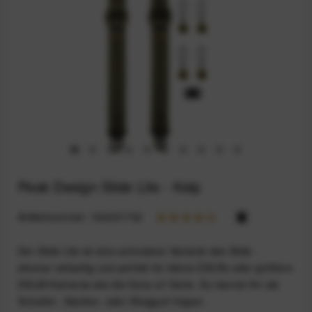
Peak Design Slide Lite - Kelp
Artikelnummer:
164031732
Der Slide Lite ist eine schmalere Variante des Slide -
ebenso vielseitig und perfekt für kleine DSLRs oder größere
DSLM-Kameras wie die Sony-a7-Serie. Du kannst ihn als
Schulter-, Nacken- oder Slinggurt tragen.