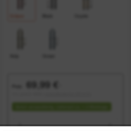
Eclipse
Black
Coyote
Kelp
Ocean
69,99 €
Preis:
*
inkl. gesetzl. MwSt.
versandkostenfrei (DE & AT)
Sofort versandfertig, Lieferzeit ca. 1-3 Werktage