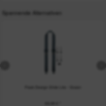
Spannende Alternativen
Peak Design Slide Lite - Ocean
69,99 €
*