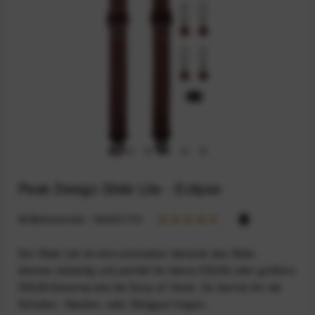
Peak Design Slide Lite - Eclipse
Artikelnummer:
164031731
Der Slide Lite ist eine schmalere Variante des Slide -
ebenso vielseitig und perfekt für kleine DSLRs oder größere
DSLM-Kameras wie die Sony-a7-Serie. Du kannst ihn als
Schulter-, Nacken- oder Slinggurt tragen.