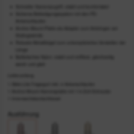
Schneller Kamerazugriff, stabil und komfortabel
Sicheres Befestigungssystem mit den PD-
Ankerschlaufen
Anchor-Mount-Platte als Adapter zum Anbringen am
Stativgewinde
Robuste Metallbügel zum unkompliziertes Verstellen der
Länge
Ballistisches Nylon: stabil und reißfest, gleichzeitig
weich und glatt
Lieferumfang
1 Slide-Lite-Tragegurt inkl. 4 Ankerschlaufen
1 Anchor-Mount-Kameraplatte mit 1/4-Zoll-Schraube
1 Innensechskantschlüssel
Ausführung