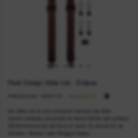
Peak Design Slide Lite - Eclipse
Artikelnummer:
164031731
Der Slide Lite ist eine schmalere Variante des Slide -
ebenso vielseitig und perfekt für kleine DSLRs oder größere
DSLM-Kameras wie die Sony-a7-Serie. Du kannst ihn als
Schulter-, Nacken- oder Slinggurt tragen.