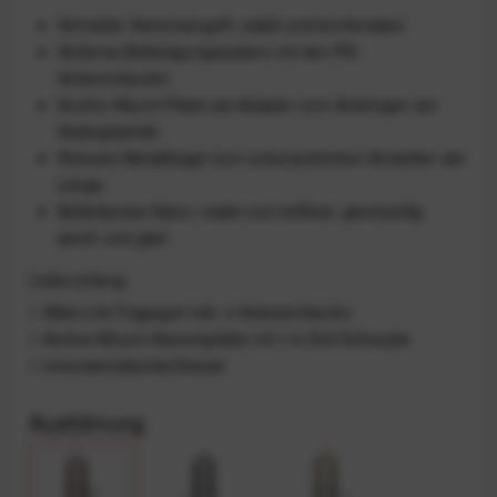
Schneller Kamerazugriff, stabil und komfortabel
Sicheres Befestigungssystem mit den PD-
Ankerschlaufen
Anchor-Mount-Platte als Adapter zum Anbringen am
Stativgewinde
Robuste Metallbügel zum unkompliziertes Verstellen der
Länge
Ballistisches Nylon: stabil und reißfest, gleichzeitig
weich und glatt
Lieferumfang
1 Slide-Lite-Tragegurt inkl. 4 Ankerschlaufen
1 Anchor-Mount-Kameraplatte mit 1/4-Zoll-Schraube
1 Innensechskantschlüssel
Ausführung