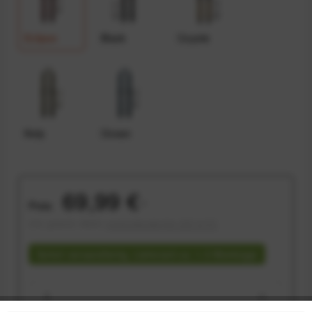
Eclipse
Black
Coyote
Kelp
Ocean
69,99 €
Preis:
*
inkl. gesetzl. MwSt.
versandkostenfrei (DE & AT)
Sofort versandfertig, Lieferzeit ca. 1-3 Werktage