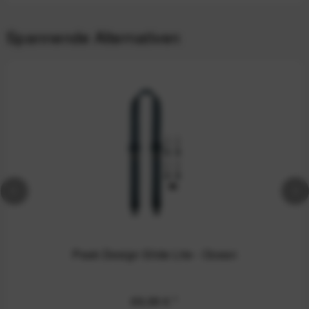
Spannende Alternativen
Peak Design Slide Lite - Ocean
69,99 €
*