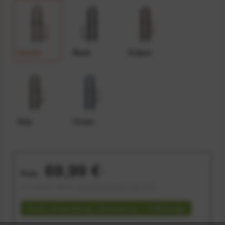
Coyote
Black
Eclipse
Kelp
Ocean
69,99 €
Preis:
*
inkl. gesetzl. MwSt.
versandkostenfrei (DE & AT)
Sofort versandfertig, Lieferzeit ca. 1-3 Werktage