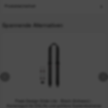
Produktsicherheit
Spannende Alternativen
Peak Design Slide Lite - Black (Schwarz) -
Kameragurt für DSLRs und größere Systemkameras