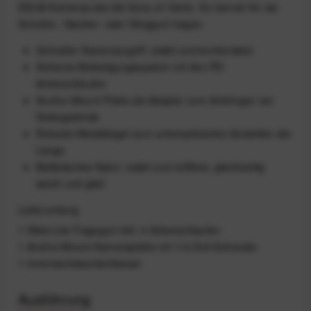
DSLM-Kameras wie die Sony-a7-Serie. Du kannst ihn als
Schulter-, Nacken- oder Slinggurt tragen.
Schneller Kamerazugriff, stabil und komfortabel
Sicheres Befestigungssystem mit den PD-
Ankerschlaufen
Anchor-Mount-Platte als Adapter zum Anbringen am
Stativgewinde
Robuste Metallbügel zum unkompliziertes Verstellen der
Länge
Ballistisches Nylon: stabil und reißfest, gleichzeitig
weich und glatt
Lieferumfang
1 Slide-Lite-Tragegurt inkl. 4 Ankerschlaufen
1 Anchor-Mount-Kameraplatte mit 1/4-Zoll-Schraube
1 Innensechskantschlüssel
Ausführung