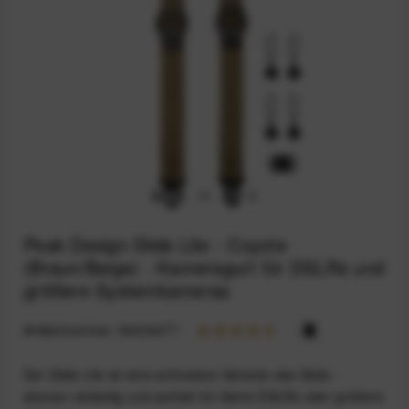
Peak Design Slide Lite - Coyote
(Braun/Beige) - Kameragurt für DSLRs und
größere Systemkameras
Artikelnummer:
94234477
Der Slide Lite ist eine schmalere Variante des Slide -
ebenso vielseitig und perfekt für kleine DSLRs oder größere