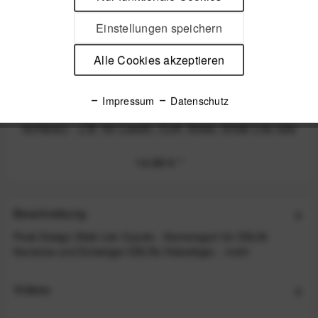
Einstellungen speichern
Alle Cookies akzeptieren
Impressum
Datenschutz
Peak Design Micro Anchor Ankerschlaufen 4 Stk.
Schwarz - z.B. für Leash, Cuff, Slide, Slide Lite ode
14,99 €
*
Beschreibung
Peak Design Slide Lite Coyote - Kameragurt für DSLM-
Kameras und Einsteiger-DSLRs Vielseitiger...
mehr
Videos