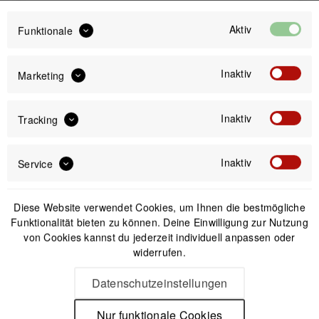
Aktiv
Funktionale
Inaktiv
IN DEN
WARENKORB
Marketing
Inaktiv
Tracking
Offizieller Online-Shop
Kostenloser Versand (DE & AT)
Sicherer Kauf auf Rechnung
Inaktiv
Service
Passendes Zubehör
Diese Website verwendet Cookies, um Ihnen die bestmögliche
Funktionalität bieten zu können. Deine Einwilligung zur Nutzung
von Cookies kannst du jederzeit individuell anpassen oder
widerrufen.
Nicht auf Lager
Datenschutzeinstellungen
Nur funktionale Cookies