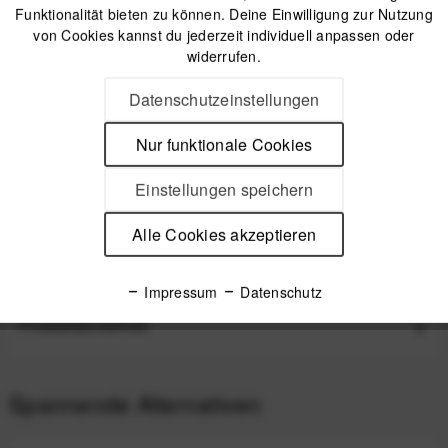
Funktionalität bieten zu können. Deine Einwilligung zur Nutzung
von Cookies kannst du jederzeit individuell anpassen oder
Offizieller Online-Shop
widerrufen.
Kostenloser Versand (DE & AT)
Sicherer Kauf auf Rechnung
Datenschutzeinstellungen
Nur funktionale Cookies
Beschreibung
Peak Design Shell (Small) Kameraschutzhülle für spiegellose
Einstellungen speichern
Systemkameras und kleine DSLRs...
mehr
Alle Cookies akzeptieren
Videos
Impressum
Datenschutz
Produktsicherheit
Spannende Alternativen