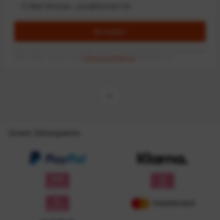
Anmelden
Mit dem Absenden des Formulars erlaube ich die Speicherung und Verarbeitung
meiner Daten, wie Sie in der
Datenschutzerklärung
beschrieben ist.
Unsere Zahlungsarten