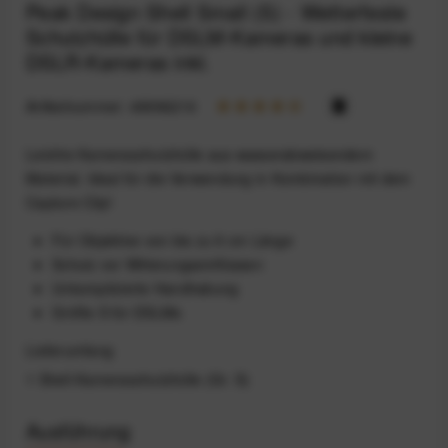
Peak Design Shell Small (S) - Wetterfeste
Schutzhülle für DSLM-Kameras und kleine
DSLR-Kameras inkl.
Artikelnummer:
49996216
Leichte Kameraschutzhülle aus wasserabweisendem
Material. Ideal für die Verwendung in Kombination mit dem
Capture Clip!
Für Objektive von bis zu 9 cm Länge
Schutz vor Witterungseinflüssen
Unkomplizierte Handhabung
Größe S für DSLMs
Lieferumfang
1 Shell-Kameraschutzhülle (Gr. S)
Ausführung