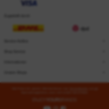
Zugestellt durch
Service Hotline
Shop Service
Informationen
Unsere Shops
* Alle Preise inkl. gesetzl. Mehrwertsteuer zzgl.
Versandkosten
und ggf.
Nachnahmegebühren, wenn nicht anders beschrieben