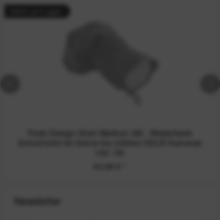
Nicht auf Lager
Peak Design Shell Medium (M) - Wetterfeste
Schutzhülle für kleine bis mittlere DSLR-Kameras
inkl. Ob
54,99 €
*
Newsletter