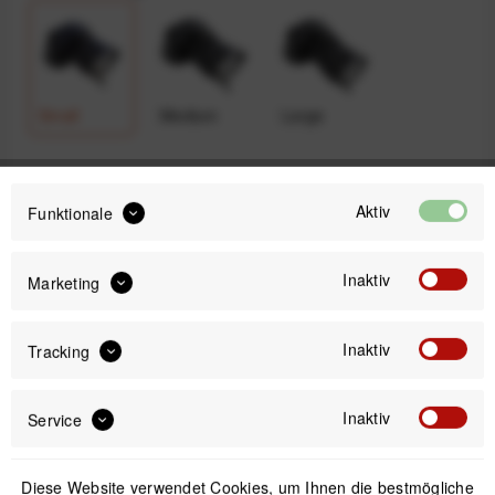
Small
Medium
Large
49,99 €
Aktiv
Funktionale
Preis:
*
inkl. gesetzl. MwSt.
versandkostenfrei (DE & AT)
Inaktiv
Marketing
Sofort versandfertig, Lieferzeit ca. 1-3 Werktage
Inaktiv
Tracking
Inaktiv
Service
IN DEN
WARENKORB
Diese Website verwendet Cookies, um Ihnen die bestmögliche