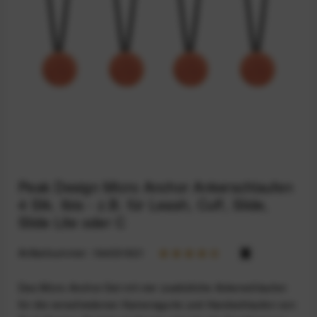
Peak Design Micro Anchor Ankerschlaufen
4 Stk. Ibis - z.B. für Leash, Cuff, Slide,
Slide Lite oder C
Artikelnummer:
164031821
Das Micro-Anchor-Set mit vier zusätzliche Ankerschlaufen
für die verschiedenen Kameragurte und Handschlaufen von