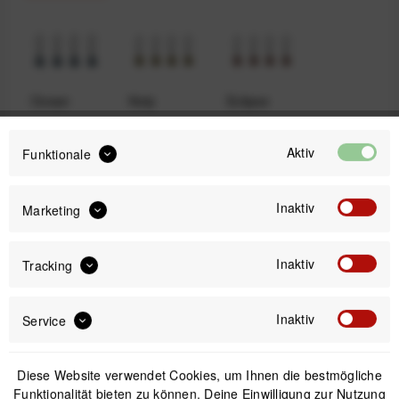
Ocean
Kelp
Eclipse
Aktiv
Funktionale
14,99 €
Preis:
*
Inaktiv
Marketing
inkl. gesetzl. MwSt.
versandkostenfrei (DE & AT)
Sofort versandfertig, Lieferzeit ca. 1-3 Werktage
Inaktiv
Tracking
Inaktiv
Service
Diese Website verwendet Cookies, um Ihnen die bestmögliche
IN DEN
WARENKORB
Funktionalität bieten zu können. Deine Einwilligung zur Nutzung