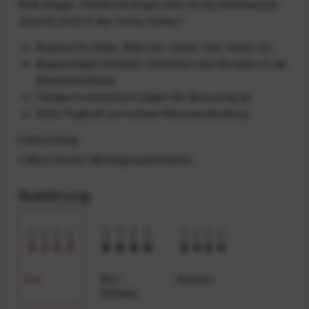
Peak Design. Perfekt als Ersatz oder für die Zweitkamera -
und jetzt auch in den neuen Farben!
Passend für Slide, Slide Lite, Leash, Cuff, Clutch etc.
Angeschrägte Scheiben erleichtern das Einrasten in die
Steckverschlüsse
Farbige Innenschnüre zeigen die Abnutzung an
Hohe Tragkraft und sichere Kameraverbindung
Lieferumfang
4 Micro-Anchor-Befestigungsschlaufen
Ausführung
Ibis
Rot /
Schwarz
Schwarz