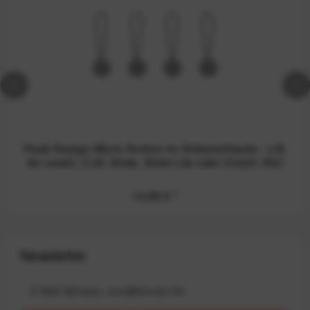
Peak Design Micro Anchor 4x Ankerschlaufe - z.B.
für Leash, Cuff, Slide, Slide Lite oder Clutch (Rot
14,99 €
*
Newsletter