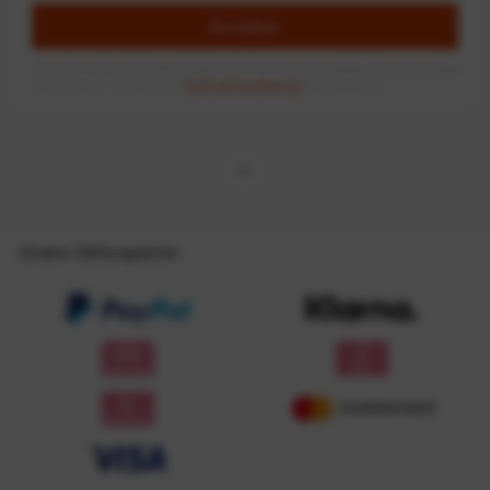
Anmelden
Mit dem Absenden des Formulars erlaube ich die Speicherung und Verarbeitung
meiner Daten, wie Sie in der
Datenschutzerklärung
beschrieben ist.
Unsere Zahlungsarten