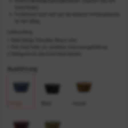
Externe Befestigungsmöglichkeiten (Capture Clip und
Cord Hooks)
Funktioniert auch sehr gut als stylische Umhängetasche
für den Alltag
Lieferumfang
1 Peak Design Everyday Sling 3 Liter
1 Flex-Fold Teiler zur variablen Innenraumgestaltung
2 Haltegurte für das Cord-Hook-System
Ausführung
Ocean
Black
Coyote