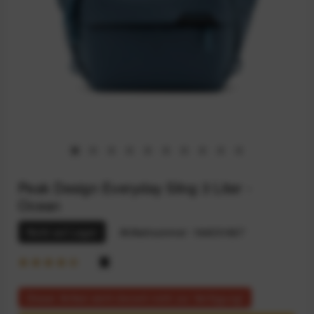
Peak Design Everyday Sling 3 Liter -
Ocean
Nicht auf Lager
Artikelnummer:
164031667
Dieser Artikel steht derzeit nicht zur Verfügung!