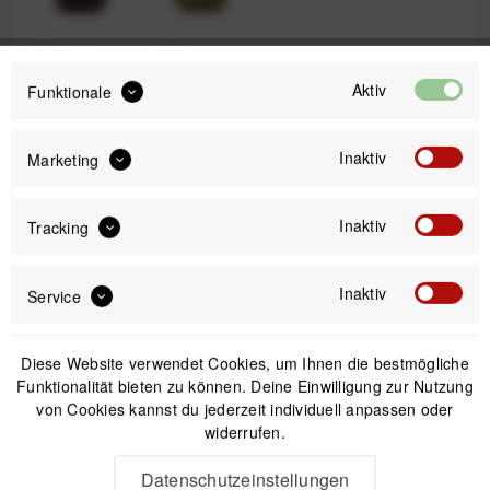
Eclipse
Kelp
Aktiv
Funktionale
99,99 €
Inaktiv
Marketing
Preis:
*
inkl. gesetzl. MwSt.
versandkostenfrei (DE & AT)
Inaktiv
Tracking
Offizieller Online-Shop
Inaktiv
Service
Kostenloser Versand (DE & AT)
Sicherer Kauf auf Rechnung
Diese Website verwendet Cookies, um Ihnen die bestmögliche
Funktionalität bieten zu können. Deine Einwilligung zur Nutzung
Passendes Zubehör
von Cookies kannst du jederzeit individuell anpassen oder
widerrufen.
Datenschutzeinstellungen