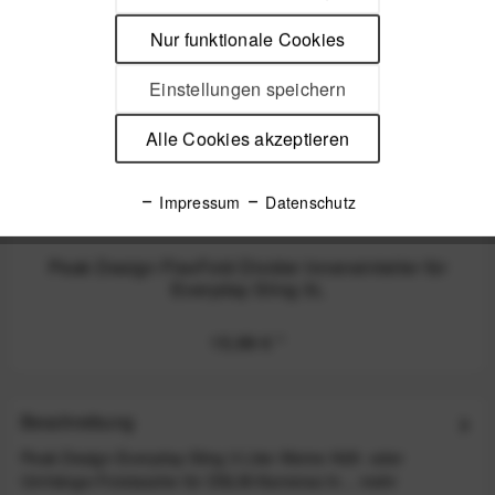
Nur funktionale Cookies
Einstellungen speichern
Alle Cookies akzeptieren
Impressum
Datenschutz
Peak Design FlexFold Divider Inneneinteiler für
Everyday Sling 3L
15,99 €
*
Beschreibung
Peak Design Everyday Sling 3 Liter Kleine Hüft- oder
Umhänge-Fototasche für DSLM-Kameras In...
mehr