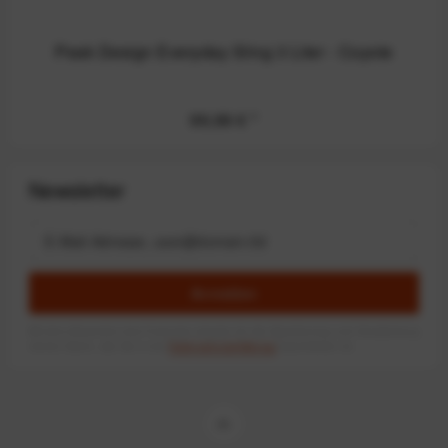
Peak Design Everyday Sling 3 Liter - Coyote
99,99 €
*
Newsletter
Anmelden
Mit dem Absenden des Formulars erlaube ich die Speicherung und Verarbeitung
meiner Daten, wie Sie in der
Datenschutzerklärung
beschrieben ist.