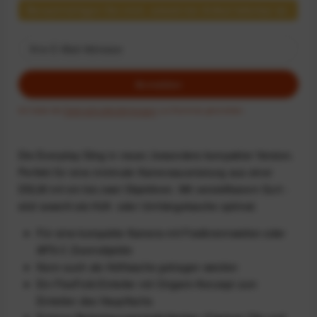
Benachrichtigen Sie mich, sobald der Artikel lieferbar ist.
Anmelden
Ich habe die
Datenschutzbestimmungen
zur Kenntnis genommen.
Die Everyday Sling in neuer, besonders kompakter Version.
Perfekt für eine minimale Kameraausrüstung aus einer
DSLM mit ein bis zwei Objektiven. Mit verstellbarem Gurt -
sitzt sowohl als Hüft- oder Umhängetasche optimal.
Für eine kompakte Kamera mit Festbrennweiten oder
APS-C Zoomobjektiv
Kann auch als Hüfttasche getragen werden
Ein FlexFold-Einteiler mit Origami-Konzept zum
Einteilen des Hauptfachs