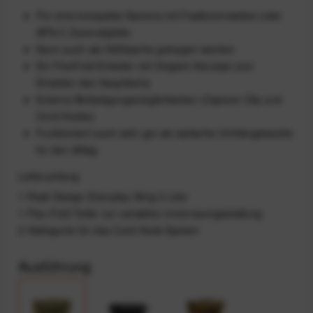
Für eine kompakte Kamera mit Festbrennweiten oder
APS-C Zoomobjektiv
Kann auch als Hüfttasche getragen werden
Ein FlexFold-Einteiler mit Origami-Konzept zum
Einteilen des Hauptfachs
Externe Befestigungsmöglichkeiten (Capture Clip und
Cord Hooks)
Funktioniert auch sehr gut als stylische Umhängetasche
für den Alltag
Lieferumfang
1 Peak Design Everyday Sling 3 Liter
1 Flex-Fold Teiler zur variablen Innenraumgestaltung
2 Haltegurte für das Cord-Hook-System
Ausführung