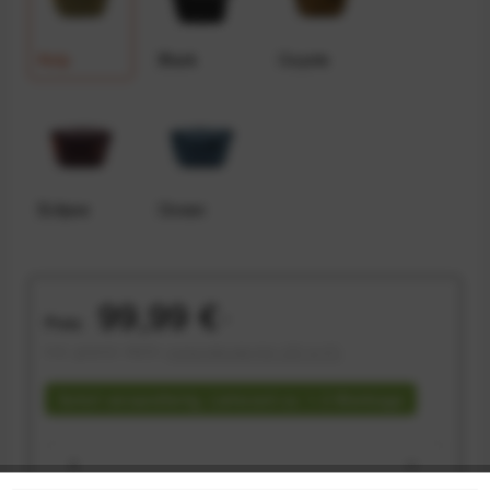
Kelp
Black
Coyote
Eclipse
Ocean
99,99 €
Preis:
*
inkl. gesetzl. MwSt.
versandkostenfrei (DE & AT)
Sofort versandfertig, Lieferzeit ca. 1-3 Werktage