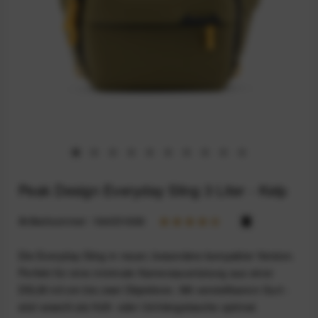
Peak Design Everyday Sling 3 Liter - Kelp
Artikelnummer:
164031666
Die Everyday Sling in neuer, besonders kompakter Version.
Perfekt für eine minimale Kameraausrüstung aus einer
DSLM mit ein bis zwei Objektiven. Mit verstellbarem Gurt -
sitzt sowohl als Hüft- oder Umhängetasche optimal.