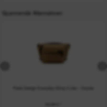
Spannende Alternativen
Peak Design Everyday Sling 3 Liter - Coyote
99,99 €
*