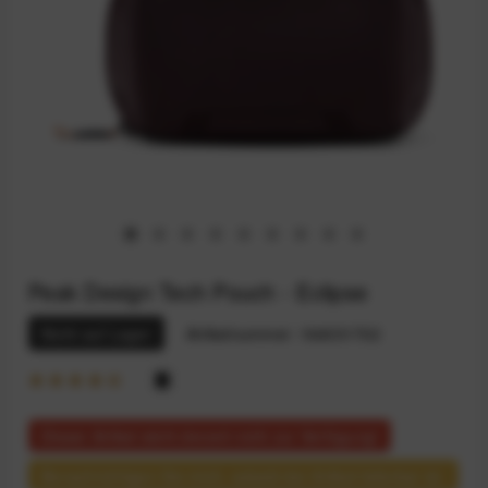
Peak Design Tech Pouch - Eclipse
Nicht auf Lager
Artikelnummer:
164031702
Dieser Artikel steht derzeit nicht zur Verfügung!
Benachrichtigen Sie mich, sobald der Artikel lieferbar ist.