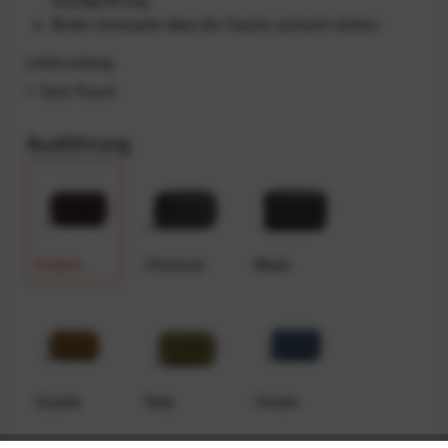
Breite Unterseite lässt die Tasche aufrecht stehen
Lieferumfang
1 Tech Pouch
Ausführung
Eclipse
Charcoal
Black
Coyote
Kelp
Ocean