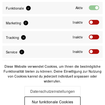
Aktiv
Funktionale
59,99 €
Preis:
*
inkl. gesetzl. MwSt.
versandkostenfrei (DE & AT)
Inaktiv
Marketing
Offizieller Online-Shop
Inaktiv
Tracking
Kostenloser Versand (DE & AT)
Sicherer Kauf auf Rechnung
Inaktiv
Service
Passendes Zubehör
Diese Website verwendet Cookies, um Ihnen die bestmögliche
Funktionalität bieten zu können. Deine Einwilligung zur Nutzung
von Cookies kannst du jederzeit individuell anpassen oder
Nicht auf Lager
widerrufen.
Datenschutzeinstellungen
Nur funktionale Cookies