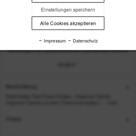
Einstellungen speichern
Alle Cookies akzeptieren
Impressum
Datenschutz
Peak Design Leash - Black (Schwarz) - Schlanker
Kameragurt für Systemkameras und kleinere DSLRs
49,99 €
*
Beschreibung
Peak Design Tech Pouch Eclipse - Organizer-Tasche
Organizer-Tasche aus dem Travel-Line-System -...
mehr
Videos