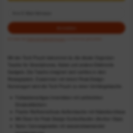
Anmelden
Ich habe die
Datenschutzbestimmungen
zur Kenntnis genommen.
Mit der Tech Pouch bekommst du die ideale Organizer-
Tasche für Smartphones, Kabel und andere Elektronik-
Gadgets. Die Tasche integriert sich nahtlos in dein
Reisegepäck. Zusammen mit einem Peak-Design-
Kameragurt wird die Tech Pouch zu einer Umhängetasche.
Faltwabenartiges Innenleben mit zahlreichen
Einsteckfächern
Flache Reißverschluss-Außentasche mit Kabeldurchlass
Mit Ösen für Peak Design Gurtschlaufen (Anchor Clips)
Nylon-Canvasgewebe mit wasserabweisender
Imprägnierung