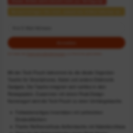
Dieser Artikel steht derzeit nicht zur Verfügung!
Benachrichtigen Sie mich, sobald der Artikel lieferbar ist.
Anmelden
Ich habe die
Datenschutzbestimmungen
zur Kenntnis genommen.
Mit der Tech Pouch bekommst du die ideale Organizer-
Tasche für Smartphones, Kabel und andere Elektronik-
Gadgets. Die Tasche integriert sich nahtlos in dein
Reisegepäck. Zusammen mit einem Peak-Design-
Kameragurt wird die Tech Pouch zu einer Umhängetasche.
Faltwabenartiges Innenleben mit zahlreichen
Einsteckfächern
Flache Reißverschluss-Außentasche mit Kabeldurchlass