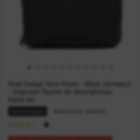
Peak Design Tech Pouch - Black (Schwarz)
- Organizer-Tasche für Smartphones,
Kabel etc.
Nicht auf Lager
Artikelnummer:
68923453