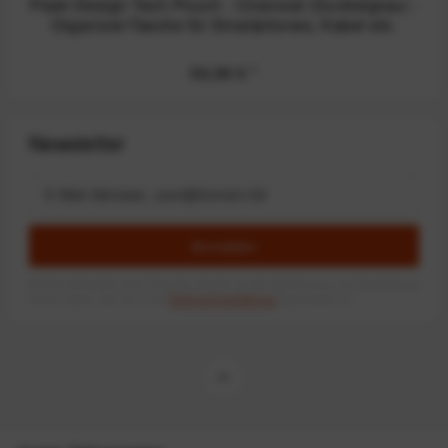
Peak Design Tech Pouch - Charcoal (Dunkelgrau) -
Organizer-Tasche für Smartphones, Kabel etc.
59,99 €
*
Newsletter
Anmelden
Mit dem Absenden des Formulars erlaube ich die Speicherung und Verarbeitung
meiner Daten, wie Sie in der
Datenschutzerklärung
beschrieben ist.