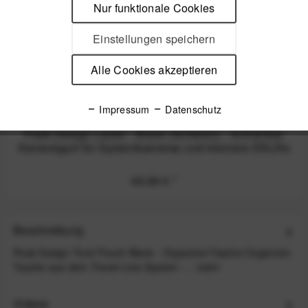
Nur funktionale Cookies
Einstellungen speichern
Alle Cookies akzeptieren
Impressum
Datenschutz
Peak Design Leash - Black (Schwarz) - Schlanker
Kameragurt für Systemkameras und kleinere DSLRs
49,99 €
*
Beschreibung
Peak Design Tech Pouch Black - Organizer-Tasche Organizer-
Tasche aus dem Travel-Line-System -...
mehr
Videos