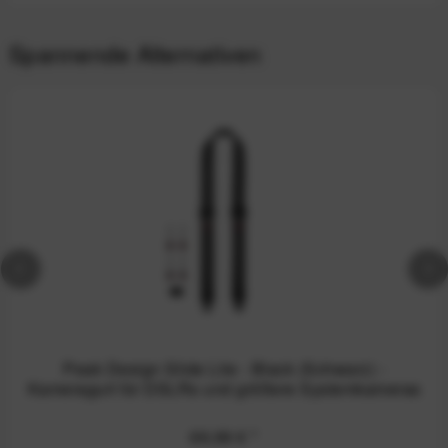
Spannende Alternativen
Peak Design Slide Lite - Black (Schwarz) -
Kameragurt für DSLRs und größere Systemkameras
69,99 €
*