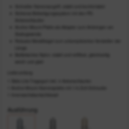
Schneller Kamerazugriff, stabil und komfortabel
Sicheres Befestigungssystem mit den PD-
Ankerschlaufen
Anchor-Mount-Platte als Adapter zum Anbringen am
Stativgewinde
Robuste Metallbügel zum unkompliziertes Verstellen der
Länge
Ballistisches Nylon: stabil und reißfest, gleichzeitig
weich und glatt
Lieferumfang
1 Slide-Lite-Tragegurt inkl. 4 Ankerschlaufen
1 Anchor-Mount-Kameraplatte mit 1/4-Zoll-Schraube
1 Innensechskantschlüssel
Ausführung