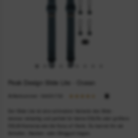
Peak Design Slide Lite - Ocean
Artikelnummer:
164031733
Der Slide Lite ist eine schmalere Variante des Slide -
ebenso vielseitig und perfekt für kleine DSLRs oder größere
DSLM-Kameras wie die Sony-a7-Serie. Du kannst ihn als
Schulter-, Nacken- oder Slinggurt tragen.