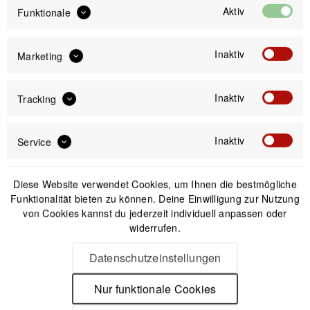
Aktiv
Funktionale
IN DEN
WARENKORB
Inaktiv
Marketing
Offizieller Online-Shop
Inaktiv
Kostenloser Versand (DE & AT)
Tracking
Sicherer Kauf auf Rechnung
Inaktiv
Service
Passendes Zubehör
Diese Website verwendet Cookies, um Ihnen die bestmögliche
Funktionalität bieten zu können. Deine Einwilligung zur Nutzung
von Cookies kannst du jederzeit individuell anpassen oder
widerrufen.
Datenschutzeinstellungen
Nur funktionale Cookies