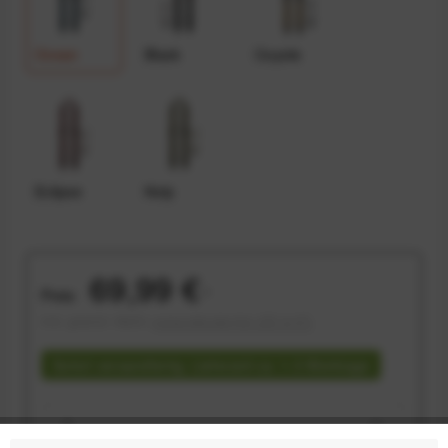
Ocean
Black
Coyote
Eclipse
Kelp
69,99 €
Preis:
*
inkl. gesetzl. MwSt.
versandkostenfrei (DE & AT)
Sofort versandfertig, Lieferzeit ca. 1-3 Werktage