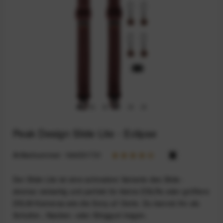
Peak Design Slide Lite - Eclipse
Artikelnummer:
164031731
Der Slide Lite ist eine schmalere Variante des Slide -
ebenso vielseitig und perfekt für kleine DSLRs oder größere
DSLM-Kameras wie die Sony-a7-Serie. Du kannst ihn als
Schulter-, Nacken- oder Slinggurt tragen.