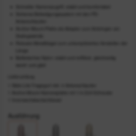
Schneller Kamerazugriff, stabil und komfortabel
Sicheres Befestigungssystem mit den PD-
Ankerschlaufen
Anchor-Mount-Platte als Adapter zum Anbringen am
Stativgewinde
Robuste Metallbügel zum unkompliziertes Verstellen der
Länge
Ballistisches Nylon: stabil und reißfest, gleichzeitig
weich und glatt
Lieferumfang
1 Slide-Lite-Tragegurt inkl. 4 Ankerschlaufen
1 Anchor-Mount-Kameraplatte mit 1/4-Zoll-Schraube
1 Innensechskantschlüssel
Ausführung