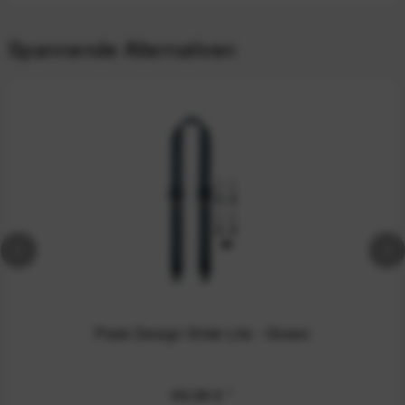
Spannende Alternativen
Peak Design Slide Lite - Ocean
69,99 €
*