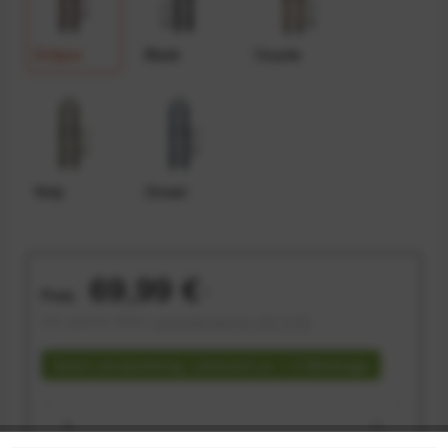
Eclipse
Black
Coyote
Kelp
Ocean
69,99 €
Preis:
*
inkl. gesetzl. MwSt.
versandkostenfrei (DE & AT)
Sofort versandfertig, Lieferzeit ca. 1-3 Werktage