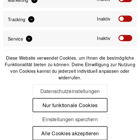
Offizieller Online-Shop
Kostenloser Versand (DE & AT)
Inaktiv
Tracking
Sicherer Kauf auf Rechnung
Inaktiv
Service
Passendes Zubehör
Diese Website verwendet Cookies, um Ihnen die bestmögliche
Funktionalität bieten zu können. Deine Einwilligung zur Nutzung
Nicht auf Lager
von Cookies kannst du jederzeit individuell anpassen oder
widerrufen.
Datenschutzeinstellungen
Nur funktionale Cookies
Einstellungen speichern
Alle Cookies akzeptieren