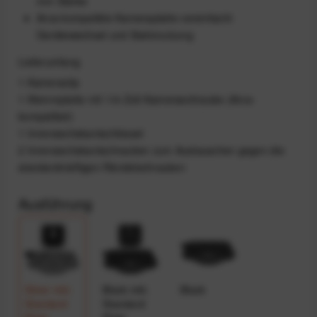
mm Stärke
Arca-kompatible Kameraplatte vereinfacht
Gerätewechsel und Stativnutzung
Lieferumfang
1 Kameraclip
1 Klemmplatte mit 1/4-Zoll-Kameraschraube (Arca-
kompatibel)
1 Innensechskantschlüssel
2 Innensechskantschrauben zum Austauschen gegen die
standardmäßigen Rändelschrauben
Ausführung
Silver inkl.
Black inkl.
Black
Standard
Standard