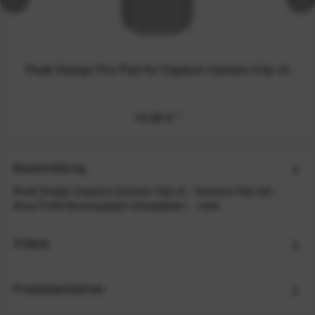
Peak Design Pro Pad für Capture Camera Clip v3
19,99 €
*
Beschreibung
Peak Design Capture Camera Clip v3 - Kamera-Clip inkl.
Arca-Profil-Kameraplatte Ultrastabiler...
mehr
Videos
Produktsicherheit