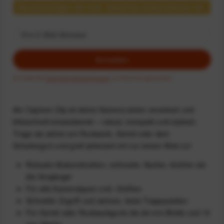
Benachrichtigen Sie mich, sobald der Artikel lieferbar ist.
Anmelden
Ich habe die
Datenschutzbestimmungen
zur Kenntnis genommen.
Am Capture Clip ist deine Kamera sicher verankert und
blitzschnell einsatzbereit – robust, kompakt und stylisch.
Trage sie sicher am Rucksack, Gürtel oder dem
Schultergurt und greif jederzeit mit nur einem Klick zu!
Robuste Alukonstruktion, schmaler, flacher, leichter als
die Vorgänger
Für alle Kameratypen und -Größen
Schneller Zugriff und sichere, feste Trageposition
Für Gürtel oder Rucksackgurte bis 64 mm Breite und 15