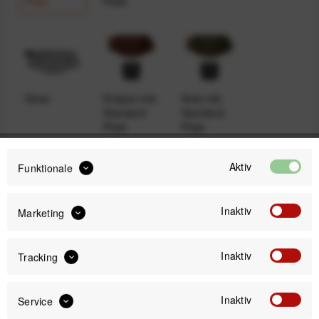
Plate
Plate
Silver
Eclipse inkl.
Kelp inkl.
Standard
Standard
Plate
Plate
Aktiv
Funktionale
Inaktiv
Marketing
Ocean inkl.
Standard
Plate
Inaktiv
Tracking
Inaktiv
Service