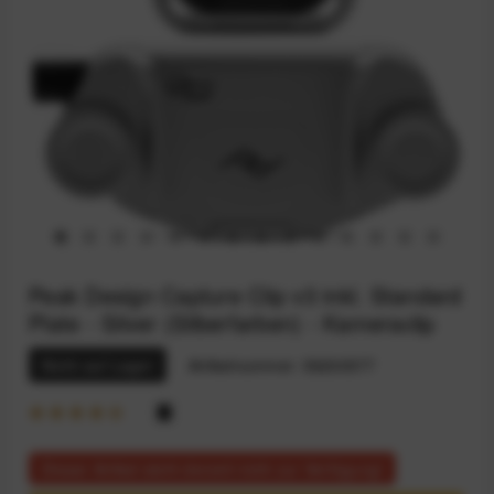
Peak Design Capture Clip v3 inkl. Standard
Plate - Silver (Silberfarben) - Kameraclip
Nicht auf Lager
Artikelnummer:
59200577
Dieser Artikel steht derzeit nicht zur Verfügung!