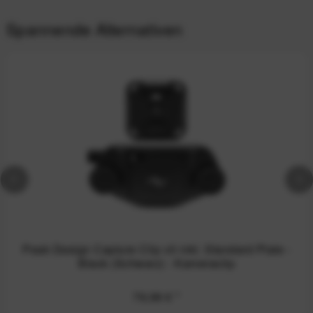
Spannende Alternativen
Peak Design Capture Clip v3 inkl. Standard Plate -
Black (Schwarz) - Kameraclip
79,99 €
*