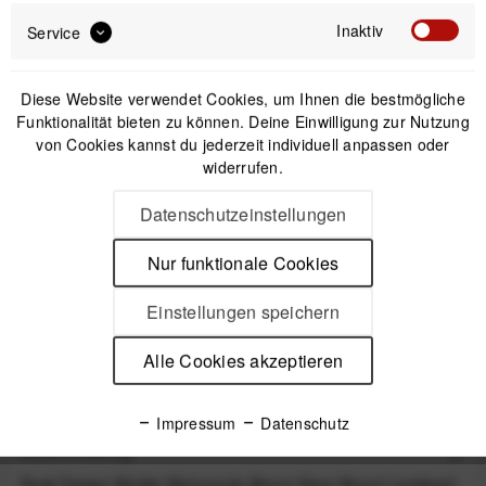
Nicht auf Lager
Inaktiv
Service
Diese Website verwendet Cookies, um Ihnen die bestmögliche
Funktionalität bieten zu können. Deine Einwilligung zur Nutzung
von Cookies kannst du jederzeit individuell anpassen oder
widerrufen.
Datenschutzeinstellungen
Nur funktionale Cookies
Peak Design Mobile Universal Adapter für alle
Einstellungen speichern
Smartphone-Modelle - Charcoal (Dunkelgrau)
Alle Cookies akzeptieren
32,99 €
*
Impressum
Datenschutz
Beschreibung
Peak Design Mobile Motorcycle Mount Stem Mount Lenkkopf-