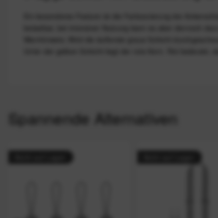
Ein besonderes Feature ist die Farbcocierung der Ankersch
belastbar, bei intensiver Nutzung kann es aber dennoch daz
Warnhinweis. Wird die äußerste graue Schicht durchgescheuer
Unter der gelben Schicht liegt der rote Kern. Rot bedeutet, d
Spannende Alternativen
Nicht auf Lager
Nicht auf Lager