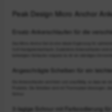
Peak Design Micro Anchor Anke
Ersatz-Ankerschlaufen für die vers
Das Micro-Anchor-Set ist eine ideale Ergänzung für zahlreic
Cuff-Handgelenkschlaufe. Zusätzliche Ankerschlaufen sind e
befestigten Schlaufen ersparst du dir ein ständiges Ummontie
Angeschrägte Scheiben für ein leichte
Die Ankerschlaufen sind klein und unauffällig, so dass sie 
Produkte. Die Scheiben sind mit Thermoplast überzogen, dam
Schnur.
3-lagige Schnur mit Farbcodierung fü