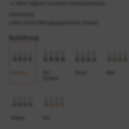
Hohe Tragkraft und sichere Kameraverbindung
Lieferumfang
4 Micro-Anchor-Befestigungsschlaufen Schwarz
Ausführung
Schwarz
Rot /
Ocean
Kelp
Schwarz
Eclipse
Ibis