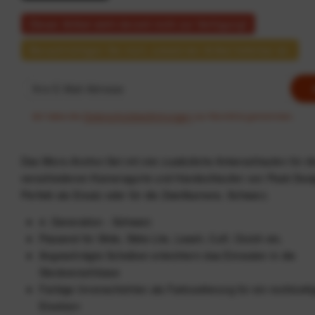
Dieser Artikel steht derzeit nicht zur Verfügung!
Benachrichtigen Sie mich, sobald der Artikel lieferbar ist.
Ich habe die
Datenschutzbestimmungen
zur Kenntnis genommen.
Das Micro-Anchor-Set mit vier zusätzliche Ankerschlaufen für d
verschiedenen Kameragurte und Handschlaufen von Peak Desi
Perfekt als Ersatz oder für die Zweitkamera. Schwarz.
4. Generation - Schwarz
Passend für Slide, Slide Lite, Leash, Cuff, Clutch etc.
Angeschrägte Scheiben erleichtern das Einrasten in die
Steckverschlüsse
Farbige Innenschichten als Farbcodierung für ein rechtzeiti
Ersetzen