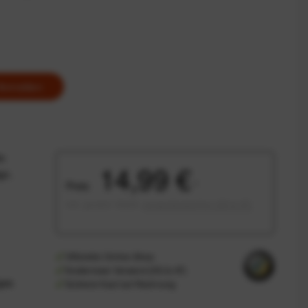
Anmelden
ie
14,99 €
gn.
Preis:
*
inkl. gesetzl. MwSt.
versandkostenfrei (DE & AT)
Offizieller Online-Shop
Kostenloser Versand (DE & AT)
ges
Sicherer Kauf auf Rechnung