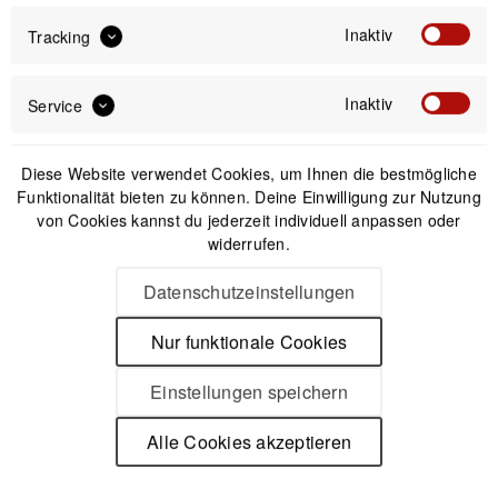
Sicherer Kauf auf Rechnung
Inaktiv
Tracking
Passendes Zubehör
Inaktiv
Service
Diese Website verwendet Cookies, um Ihnen die bestmögliche
Funktionalität bieten zu können. Deine Einwilligung zur Nutzung
von Cookies kannst du jederzeit individuell anpassen oder
widerrufen.
Datenschutzeinstellungen
Nur funktionale Cookies
Einstellungen speichern
Alle Cookies akzeptieren
Peak Design Mobile Wireless Charging Stand
Ladestation - Black (Schwarz)