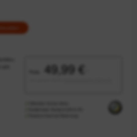
Anmelden
unktion,
49,99 €
t sich
Preis:
*
inkl. gesetzl. MwSt.
versandkostenfrei (DE & AT)
Offizieller Online-Shop
Kostenloser Versand (DE & AT)
Sicherer Kauf auf Rechnung