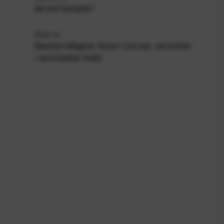
0818373024697
Material
Neodym-Magnet, Nylon Canvas, verzinkter
/ vernickelter Stahl