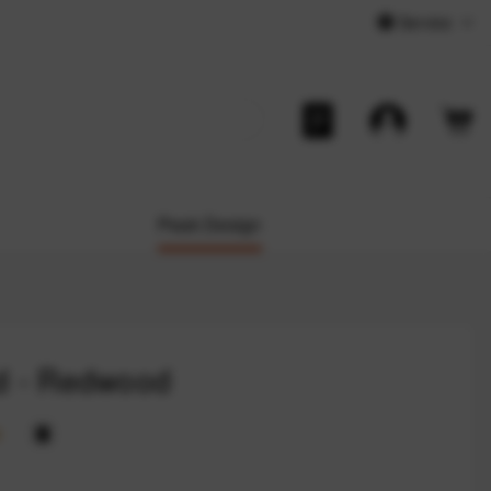
Service
Peak Design
nd - Redwood