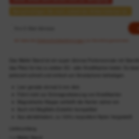
Benachrichtigen Sie mich, sobald der Artikel lieferbar ist.
Ich habe die
Datenschutzbestimmungen
zur Kenntnis genommen.
Das Wallet Stand ist ein super dünnes Portemonnaie mit Standf
das Platz für bis zu sieben EC- oder Kreditkarten bietet. Es läss
jederzeit schnell und einfach am Smartphone befestigen.
Leer gerade einmal 6 mm dick
Führt nicht zur Entmagnetisierung von Kreditkarten
Magnetische Klappe schließt die Karten sicher ein
Auch mit MagSafe-Zubehör kompatibel
Aus abriebfestem, zu 100% recyceltem Nylon hergestellt
Lieferumfang
1 x Wallet Stand