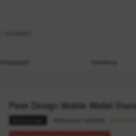
Reisegepäck
Ausrüstung
Peak Design Mobile Wallet Sta
Nicht auf Lager
Artikelnummer:
94233590
Dieser Artikel steht derzeit nicht zur Verfügung!