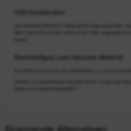
Hält bombenfest
Die ultrastarke SlimLink™ Magnettechnologie sorgt dafür, d
Wenn das Portemonnaie richtig an der Hülle eingerastet is
ziehen.
Nachhaltiges und robustes Material
Das Wallet Stand wurde aus abriebfestem, zu 100% recycelte
Hinweis: Du brauchst eine Everyday Fabric / Loop Case Sma
Hüllen sind ebenfalls kompatibel.
Spannende Alternativen