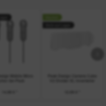
Lager
Neuheit
Nicht auf Lager
sign Mobile Micro
Peak Design Camera Cube
chor 3er-Pack
V2 Divider XL Innenteiler
14,99 €
*
12,99 €
*