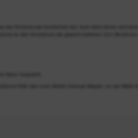
ass das Portemonnaie bombenfest sitzt. Auch deine Karten sind dan
t, kannst du dein Smartphone wie gewohnt bedienen! Zum Abnehmen 
m Nylon hergestellt.
rtphone-Hülle oder einen Mobile Universal Adapter, um das Wallet