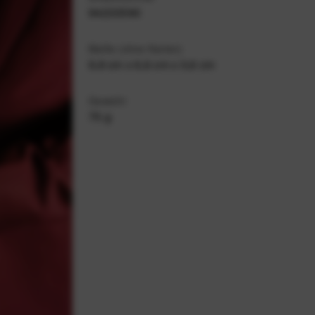
94233590
Maße (ohne Karten)
9,8 cm x 6,6 cm x 0,6 cm
Gewicht
75 g