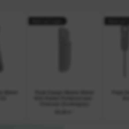
Nicht auf Lager
Nicht auf 
e Wallet
Peak Design Mobile Wallet
Peak De
 V2
Slim Karten-Portemonnaie -
An
Charcoal (Dunkelgrau)
59,99 €
*