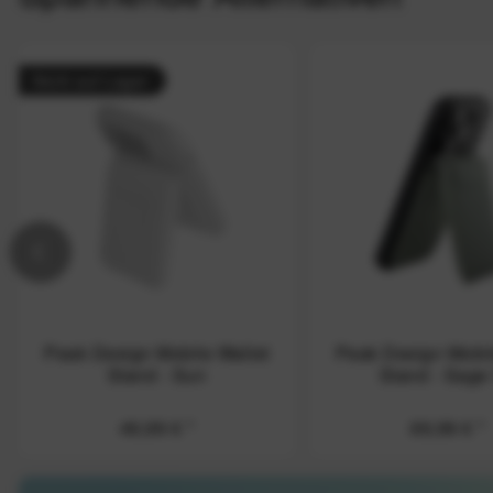
Nicht auf Lager
Peak Design Mobile Wallet
Peak Design Mobil
Stand - Sun
Stand - Sage
49,99 €
*
69,99 €
*