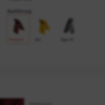
Ausführung
Redwood
Sun
Sage V2
Artikelnummer