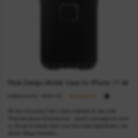
Peak Design Mobile Case für iPhone 17 Air
Artikelnummer:
164031767
Mit dem Everyday Fabric Case entfaltest du das volle
Potenzial deines Smartphones - sowohl unterwegs als auch
zu Hause! Entdecke viele neue Nutzungsmöglichkeiten, die
deinen Alltag erleichtern.