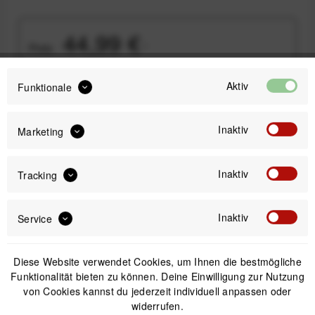
44,99 €
Preis:
*
inkl. gesetzl. MwSt.
versandkostenfrei (DE & AT)
Aktiv
Funktionale
Bitte wähle zuerst
Modell
Inaktiv
Marketing
Inaktiv
Tracking
IN DEN
WARENKORB
Inaktiv
Service
Offizieller Online-Shop
Kostenloser Versand (DE & AT)
Diese Website verwendet Cookies, um Ihnen die bestmögliche
Sicherer Kauf auf Rechnung
Funktionalität bieten zu können. Deine Einwilligung zur Nutzung
von Cookies kannst du jederzeit individuell anpassen oder
widerrufen.