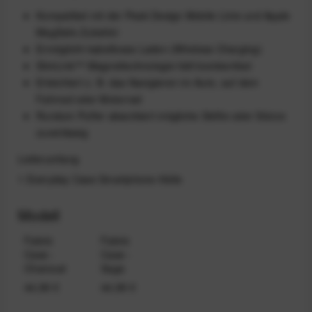
Kompatibel mit der Peak Design Mobile Linie und Apple
MagSafe Zubehör
Ermöglicht kabelloses Laden (Wireless Charging)
SlimLink™ Magnettechnologie hält bombenfest
Erleichtert z. B. das Navigieren im Auto, auf dem
Fahrrad oder Motorrad
Rundum Puffer absorbiert mögliche Stöße oder Stürze
zuverlässig
Lieferumfang
1 Everyday Case Smartphone-Hülle
Modell
Fabric
Fabric
Case -
Case -
Charcoal
Sage
44,99 €
44,99 €