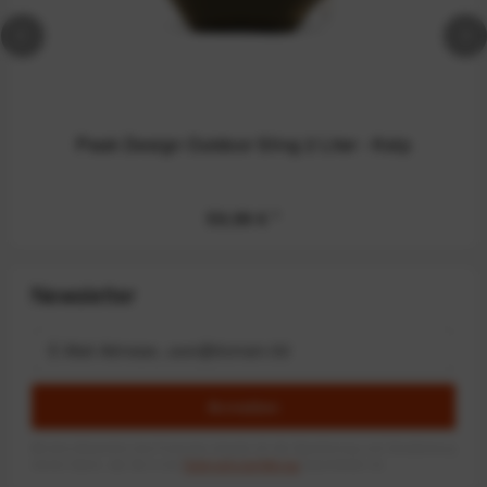
Peak Design Outdoor Sling 2 Liter - Kelp
59,99 €
*
Newsletter
Anmelden
Mit dem Absenden des Formulars erlaube ich die Speicherung und Verarbeitung
meiner Daten, wie Sie in der
Datenschutzerklärung
beschrieben ist.