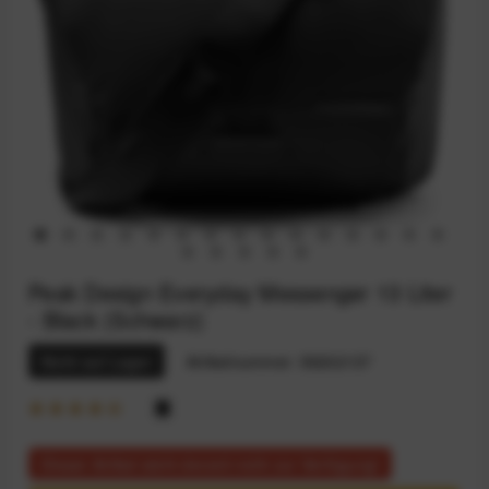
Peak Design Everyday Messenger 13 Liter
- Black (Schwarz)
Nicht auf Lager
Artikelnummer:
59202137
Dieser Artikel steht derzeit nicht zur Verfügung!