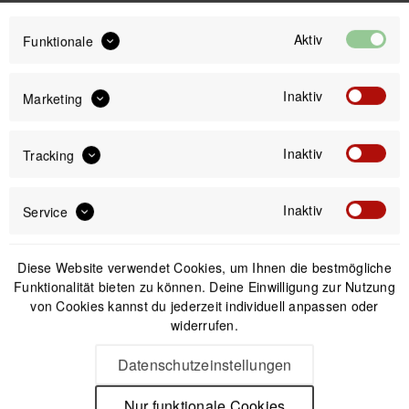
249,99 €
Aktiv
Funktionale
Preis:
*
inkl. gesetzl. MwSt.
versandkostenfrei (DE & AT)
Inaktiv
Marketing
Offizieller Online-Shop
Inaktiv
Tracking
Kostenloser Versand (DE & AT)
Sicherer Kauf auf Rechnung
Inaktiv
Service
Passendes Zubehör
Diese Website verwendet Cookies, um Ihnen die bestmögliche
Funktionalität bieten zu können. Deine Einwilligung zur Nutzung
von Cookies kannst du jederzeit individuell anpassen oder
widerrufen.
Datenschutzeinstellungen
Nur funktionale Cookies