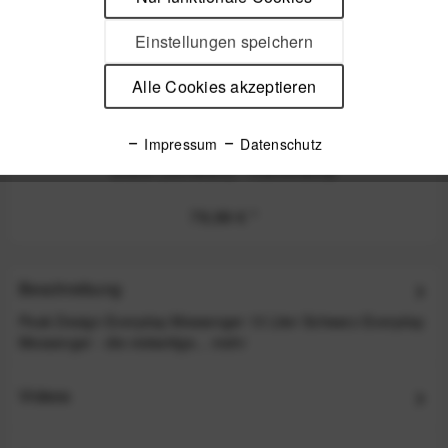
Einstellungen speichern
Alle Cookies akzeptieren
Impressum
Datenschutz
Peak Design Capture Clip v3 inkl. Standard Plate -
Black (Schwarz) - Kameraclip
79,99 €
*
Beschreibung
Peak Design Everyday Messenger 13 Liter Schwarz Everyday
Messenger - die vielseitige...
mehr
Videos