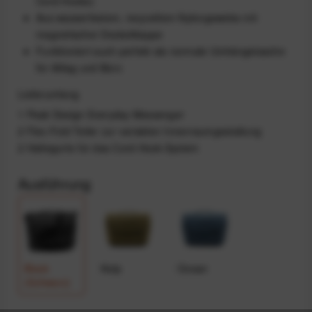
Cord Hooks)
Aus wasserfestem, recyceltem Nylongewebe mit
magnetischer Deckelklappe
Funktioniert auch perfekt als normale Umhängetasche
für Alltag und Büro
Lieferumfang
1 Peak Design Everyday Messenger
2 Flex-Fold Teiler zur variablen Innenraumgestaltung
2 Haltegurte für das Cord-Hook-System
Ausführung
Black
Kelp
Ocean
(Schwarz)