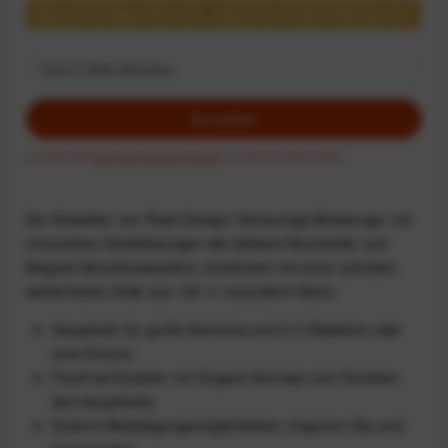
Benachrichtigen Sie mich, sobald der Artikel lieferbar ist.
Anmelden
Ich habe die
Datenschutzbestimmungen
zur Kenntnis genommen.
Der Klassiker von Peak Design! Geräumige Messenger mit
innovativen Detaillösungen wie faltbare Raumteiler und
Magnet-Verschlusssystem, kombiniert mit einer schicken,
wetterfesten Hülle aus 100 % recyceltem Nylon.
Hauptfach für große Kameras und 2-3 Objektive oder
eine Drohne
FlexFold-Einteiler mit Origami-Konzept zum Einteilen
des Hauptfachs
Externe Befestigungsmöglichkeiten (Capture Clip und