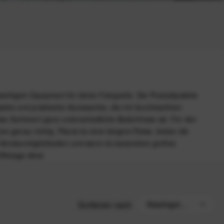
hwertigem Equipment für deine Fotografie. Die Produktpalette
säcke und praktische Accessoires, die mit
durchdachtem
s Sortiment ganz unterschiedliche Bedürfnisse ab: Für den
ine
genau richtig. Planst du eine längere Reise, bieten die
e Verstaumöglichkeiten und wenn du besonders großes
fflebags
ideal.
Sortieren nach