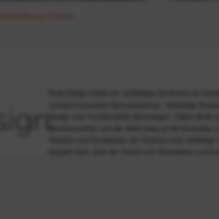
Aufbewahrung & Schutz
Peak Design bietet ein vielfältiges Sortiment an hoc
umfasst innovative
Kamerataschen
, vielseitige Ruck
Design und Funktionalität
überzeugen. Dabei deckt da
Wochenendtrip und die Stadt etwa ist die
Everyday L
Taschen und Rucksäcke der
Outdoor-Line
vielfältig
Gepäck hast, sind die
Travel-Line Rucksäcke und Du