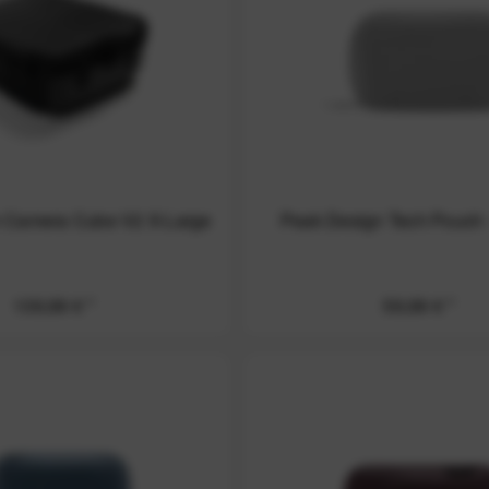
 Camera Cube V2 X-Large
Peak Design Tech Pouch -
139,99 € *
59,99 € *