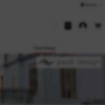
Service
Peak Design