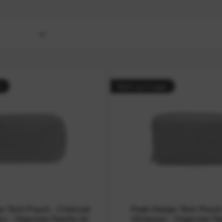
r
bis
30 Liter
r
Nicht auf Lager
n Tech Pouch - Charcoal
Peak Design Tech Pouch
u) - Organizer-Tasche für
(Schwarz) - Organizer-Ta