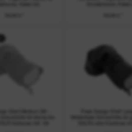
phones, Kabel etc.
Smartphones, Kabel 
59,99 € *
59,99 € *
r
ign Shell Medium (M) -
Peak Design Shell Large
Schutzhülle für kleine bis
Wetterfeste Schutzhülle für 
 DSLR-Kameras inkl. Ob
DSLRs oder Kameras mit 