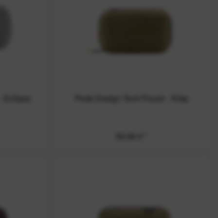
 Eclipse
Peak Design Tech Pouch - Kelp
59,99 € *