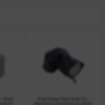
 - Black
Peak Design Shell Small (S) -
sche für
Wetterfeste Schutzhülle für DSLM-