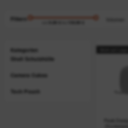
Filtern
Volumen
9,99 €
139,99 €
von
bis
von
1 Lite
Kategorien
Nicht auf Lage
Shell Schutzhülle
Camera Cubes
Tech Pouch
Peak Desig
(Dunkelgra