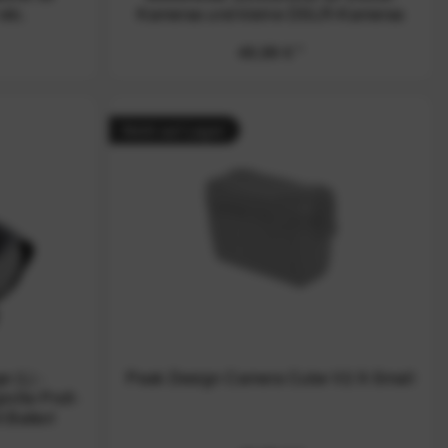
etc.
Kameras und kleine DSLR-Kameras
inkl.
49,99 € *
Nicht auf Lager
 (L) -
Peak Design Camera Cube V2 X-Small
große Profi-
Batteri