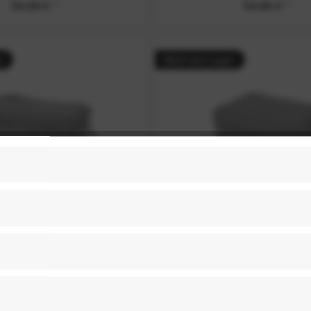
54,99 € *
59,99 € *
r
Nicht auf Lager
n Camera Cube V2 Small
Peak Design Camera Cub
Medium
59,99 € *
69,99 € *