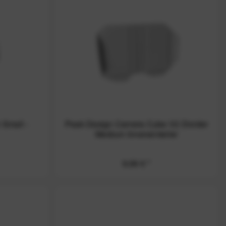
 Small -
Peak Design Camera Cube V2 Divider
Medium Inneneinteiler
9,99 € *