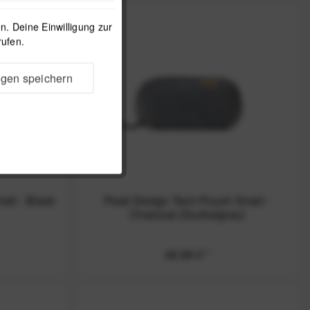
. Deine Einwilligung zur
rufen.
ngen speichern
ll - Black
Peak Design Tech Pouch Small -
Charcoal (Dunkelgrau)
49,99 € *