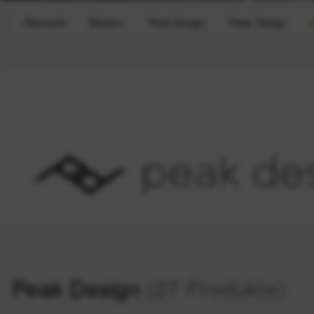
Übersicht
Marken
Peak Design
Peak Design
Peak Design
(27 Produkte)