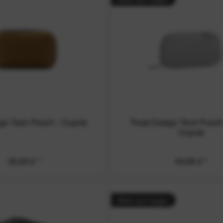
gn Tech Pouch - Coyote
Peak Design Tech Pouch
Coyote
59,99 € *
49,99 € *
Nicht auf Lager