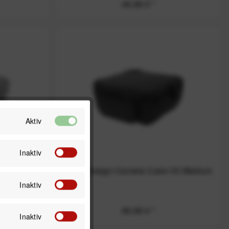
49,99 € *
Aktiv
Inaktiv
e V2 S-
Peak Design Camera Cube V2 Medium
Inaktiv
99,99 € *
Inaktiv