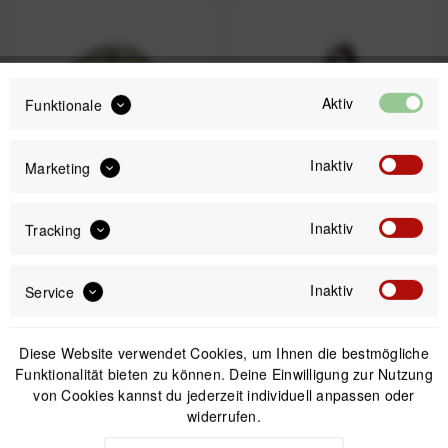
Aktiv
Funktionale
Inaktiv
Marketing
Inaktiv
Tracking
Peak Design Everyday
Peak Design Everyday
Inaktiv
Service
Backpack Zip 20 Liter -
Tote 15 Liter - Eclipse
Kelp
229,99 € *
159,99 € *
Diese Website verwendet Cookies, um Ihnen die bestmögliche
Funktionalität bieten zu können. Deine Einwilligung zur Nutzung
von Cookies kannst du jederzeit individuell anpassen oder
widerrufen.