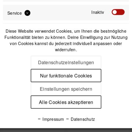
Inaktiv
Service
Peak Design Travel
Peak Design Travel
Diese Website verwendet Cookies, um Ihnen die bestmögliche
Duffelpack 65 Liter -
Duffelpack 65 Liter -
Funktionalität bieten zu können. Deine Einwilligung zur Nutzung
Eclipse
Ocean
von Cookies kannst du jederzeit individuell anpassen oder
widerrufen.
249,99 € *
249,99 € *
Datenschutzeinstellungen
Nur funktionale Cookies
Einstellungen speichern
Alle Cookies akzeptieren
Impressum
Datenschutz