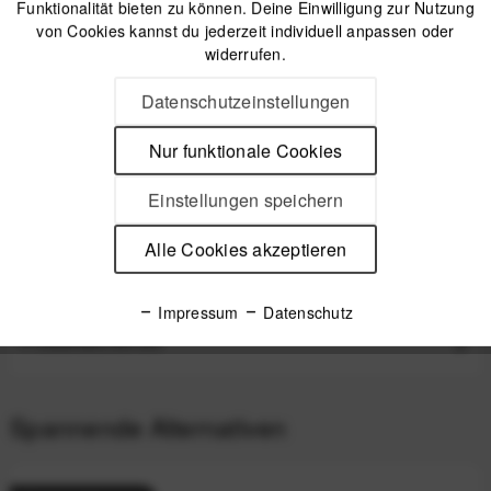
Funktionalität bieten zu können. Deine Einwilligung zur Nutzung
IN DEN
WARENKORB
von Cookies kannst du jederzeit individuell anpassen oder
widerrufen.
Offizieller Online-Shop
Datenschutzeinstellungen
Kostenloser Versand (DE & AT)
Sicherer Kauf auf Rechnung
Nur funktionale Cookies
Einstellungen speichern
Beschreibung
Alle Cookies akzeptieren
Peak Design Outdoor Sling 2 Liter - Kelp Flexible Hüft- oder
Umhängetasche für den Alltag Die...
mehr
Impressum
Datenschutz
Produktsicherheit
Spannende Alternativen