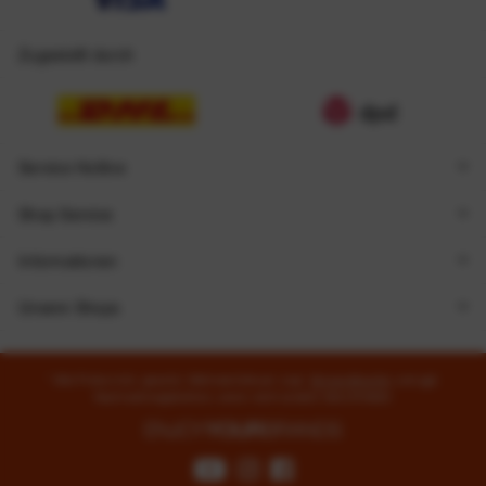
Zugestellt durch
Service Hotline
Shop Service
Informationen
Unsere Shops
* Alle Preise inkl. gesetzl. Mehrwertsteuer zzgl.
Versandkosten
und ggf.
Nachnahmegebühren, wenn nicht anders beschrieben