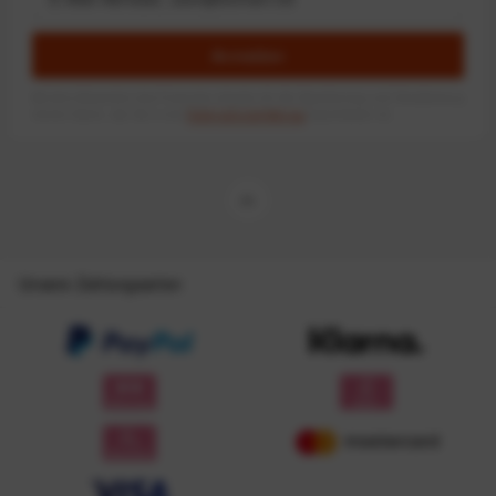
Anmelden
Mit dem Absenden des Formulars erlaube ich die Speicherung und Verarbeitung
meiner Daten, wie Sie in der
Datenschutzerklärung
beschrieben ist.
Unsere Zahlungsarten