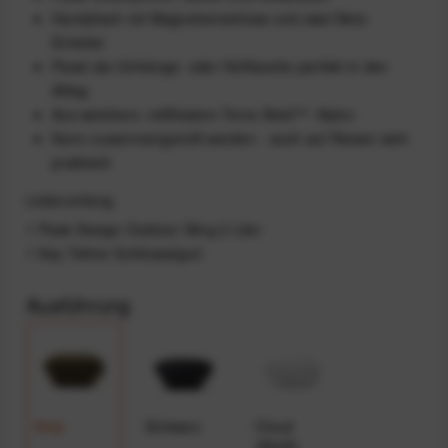
Handyfach mit Magnetverschluss und zwei Netz-
Einteiler
Passt als Umhänge- oder Hüfttasche perfekt in den
Alltag
Aus weichem, reißfestem Terra Shell™ -Nylon
Kann zusammengerollt werden - auch auf Reisen sehr
praktisch
Lieferumfang
1 Peak Design Outdoor Sling 2 Liter
1 Key Tether Schlüsselgurt
Ausführung
Kelp
Schwarz
Cloud
(Weiß)