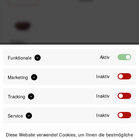
Eclipse
(Lila)
Aktiv
Funktionale
59,99 €
Inaktiv
Marketing
Preis:
*
inkl. gesetzl. MwSt.
versandkostenfrei (DE & AT)
Inaktiv
Tracking
Sofort versandfertig, Lieferzeit ca. 1-3 Werktage
Inaktiv
Service
Diese Website verwendet Cookies, um Ihnen die bestmögliche