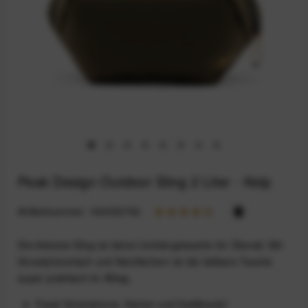
Peak Design Outdoor Sling 2 Liter - Kelp
Artikelnummer:
164032762
Die kleinste Sling ist deine Umhängetasche für Überall. Mit
Smartphonefach und Netzfächern ist die faltbare Tasche
super praktisch im Alltag.
Fasst Smartphone, Karten und Geldbeutel