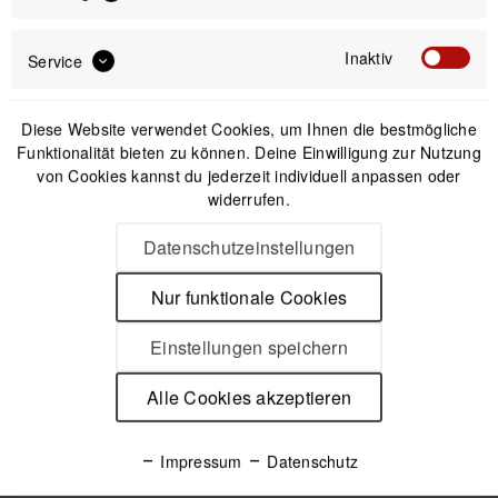
Passendes Zubehör
Inaktiv
Service
Diese Website verwendet Cookies, um Ihnen die bestmögliche
Funktionalität bieten zu können. Deine Einwilligung zur Nutzung
von Cookies kannst du jederzeit individuell anpassen oder
widerrufen.
Datenschutzeinstellungen
Nur funktionale Cookies
Einstellungen speichern
Peak Design Outdoor Backpack Cloud
Alle Cookies akzeptieren
ab 249,99 €
*
Impressum
Datenschutz