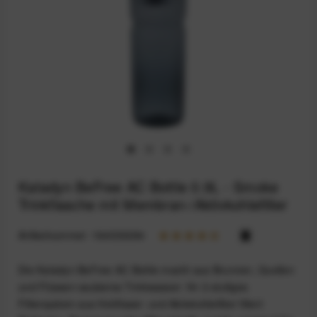
Katadyn BeFree AC Bottle 0.9L - Smoke
Trinkflasche mit Membran-/Aktivkohlefilter
Artikelnummer:
164033284
Die Katadyn BeFree AC Bottle macht aus Brunnen, Quellen
und Flüssen sauberes Trinkwasser: Ihr 2-stufiges
Filtersystem aus Hohlfaser- und Aktivkohlefilter filtert