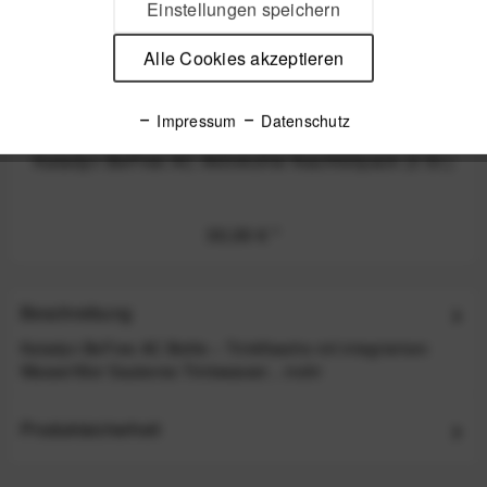
Einstellungen speichern
Alle Cookies akzeptieren
Impressum
Datenschutz
Katadyn BeFree AC Aktivkohle Nachfüllpack (3 St.)
30,00 €
*
Beschreibung
Katadyn BeFree AC Bottle – Trinkflasche mit integriertem
Wasserfilter Sauberes Trinkwasser...
mehr
Produktsicherheit