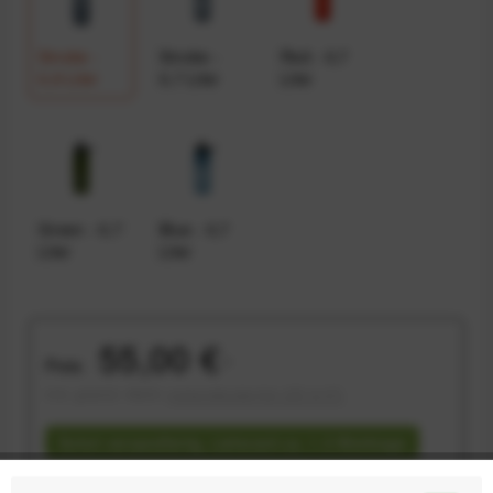
Smoke -
Smoke -
Red - 0,7
0,9 Liter
0,7 Liter
Liter
Green - 0,7
Blue - 0,7
Liter
Liter
55,00 €
Preis:
*
inkl. gesetzl. MwSt.
versandkostenfrei (DE & AT)
Sofort versandfertig, Lieferzeit ca. 1-3 Werktage