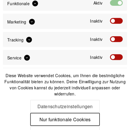
Aktiv
Funktionale
Inaktiv
Marketing
IN DEN
WARENKORB
Inaktiv
Tracking
Offizieller Online-Shop
Kostenloser Versand (DE & AT)
Inaktiv
Service
Sicherer Kauf auf Rechnung
Diese Website verwendet Cookies, um Ihnen die bestmögliche
Passendes Zubehör
Funktionalität bieten zu können. Deine Einwilligung zur Nutzung
von Cookies kannst du jederzeit individuell anpassen oder
widerrufen.
Datenschutzeinstellungen
Nur funktionale Cookies