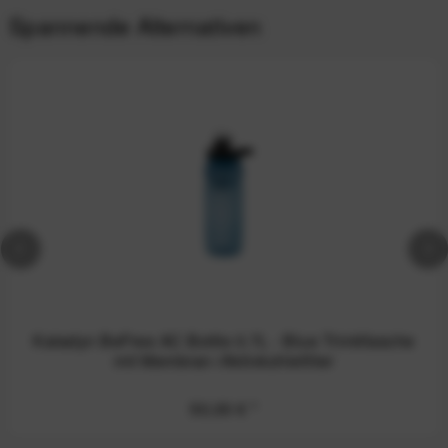
Spannende Alternativen
Katadyn BeFree AC Bottle 0.7L - Blue Trinkflasche
mit Membran-/Aktivkohlefilter
50,00 €
*