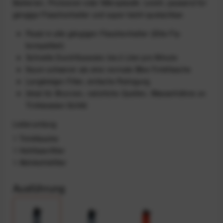
Bakterien, Protozoen oder Mikroplastik. Leicht, passend für
gängige Flaschenhalter und super leicht quetschbar.
Passt in alle gängigen Flaschenhalter (Elite Fly-
kompatibel)
Schnelle Durchflussrate: bis 2 Liter pro Minute
Kaum schwerer als eine normale Bike-Trinkflasche
Langlebiger Filter, einfache Reinigung
Ideal für Brunnen, natürliche Quellen, Wasserhähne on
Trinkwasser-Schild
Lieferumfang
1 Trinkflasche
1 Hohlfaserfilter
1 Aktivkohlefilter
Ausführung