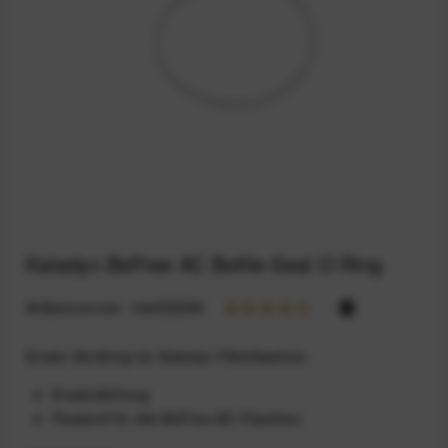
Katadyn BeFree AC Bottle-Seal O-Ring
Artikelnummer:
164033290
Ersatz-Ventilring für Katadyn-Filterflaschen.
Ersatzdichtung
Passend für alle BeFree-AC-Flaschen