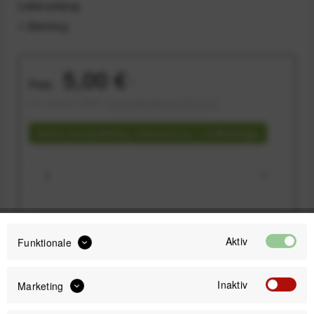
Lieferumfang
1 Dichtring
5,00 €
Preis:
*
inkl. gesetzl. MwSt.
versandkostenfrei (DE & AT)
Sofort versandfertig, Lieferzeit ca. 1-3 Werktage
IN DEN
WARENKORB
Aktiv
Funktionale
Offizieller Online-Shop
Inaktiv
Marketing
Kostenloser Versand (DE & AT)
Sicherer Kauf auf Rechnung