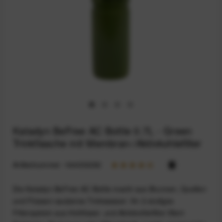
Katadyn BeFree AC Bottle 0.7L - Green
Trinkflasche mit Membran-/Aktivkohlefilter
Artikelnummer:
164033282
Die Katadyn BeFree AC Bottle macht aus Brunnen, Quellen
und Flüssen sauberes Trinkwasser: Ihr 2-stufiges
Filtersystem aus Hohlfaser- und Aktivkohlefilter filtert