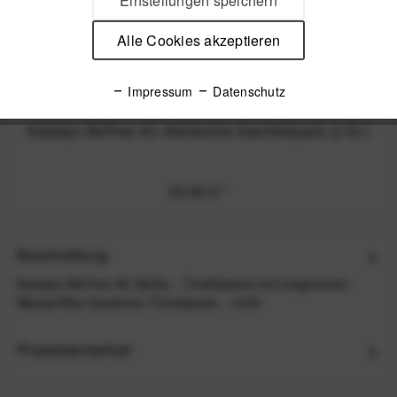
Einstellungen speichern
Alle Cookies akzeptieren
Impressum
Datenschutz
Katadyn BeFree AC Aktivkohle Nachfüllpack (3 St.)
30,00 €
*
Beschreibung
Katadyn BeFree AC Bottle – Trinkflasche mit integriertem
Wasserfilter Sauberes Trinkwasser...
mehr
Produktsicherheit