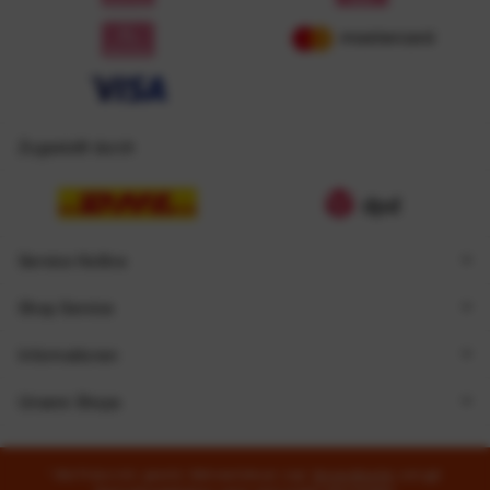
Zugestellt durch
Service Hotline
Shop Service
Informationen
Unsere Shops
* Alle Preise inkl. gesetzl. Mehrwertsteuer zzgl.
Versandkosten
und ggf.