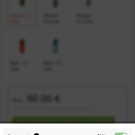
Green - 0,7
Smoke -
Smoke -
Liter
0,9 Liter
0,7 Liter
Red - 0,7
Blue - 0,7
Liter
Liter
50,00 €
Preis:
*
inkl. gesetzl. MwSt.
versandkostenfrei (DE & AT)
Sofort versandfertig, Lieferzeit ca. 1-3 Werktage