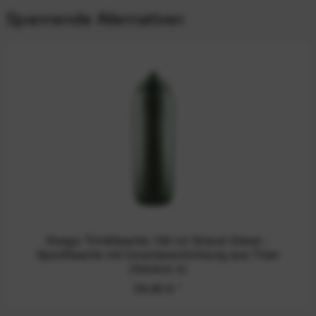
Spannende Alternativen
Keego Trinkflasche 750 ml Gravel Green -
Sportflasche mit Innenbeschichtung aus Titan
(Version 4)
39,90 €
*