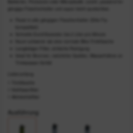
Bakterien, Protozoen oder Mikroplastik. Leicht, passend für
gängige Flaschenhalter und super leicht quetschbar.
Passt in alle gängigen Flaschenhalter (Elite Fly-
kompatibel)
Schnelle Durchflussrate: bis 2 Liter pro Minute
Kaum schwerer als eine normale Bike-Trinkflasche
Langlebiger Filter, einfache Reinigung
Ideal für Brunnen, natürliche Quellen, Wasserhähne on
Trinkwasser-Schild
Lieferumfang
1 Trinkflasche
1 Hohlfaserfilter
1 Aktivkohlefilter
Ausführung