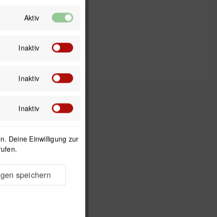
Aktiv
Inaktiv
Inaktiv
Inaktiv
. Deine Einwilligung zur
rufen.
ngen speichern