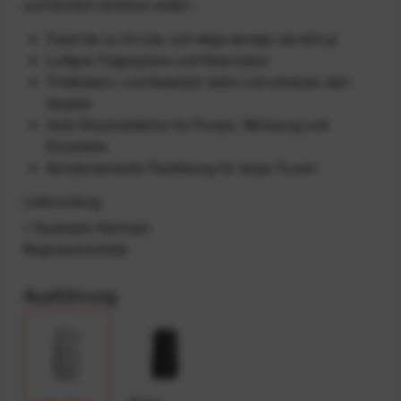
und Komfort vereinen wollen.
Fasst bis zu 23 Liter und wiegt weniger als 600 g!
Luftiges Tragesystem und Netzrücken
Trinkblasen- und Nassfach teilen und schützen dein
Gepäck
Viele Einschubfächer für Pumpe, Werkzeug und
Einzelteile
Aerodynamische Packlösung für lange Touren
Lieferumfang
1 Rucksack Helmnetz
Regenschutzhülle
Ausführung