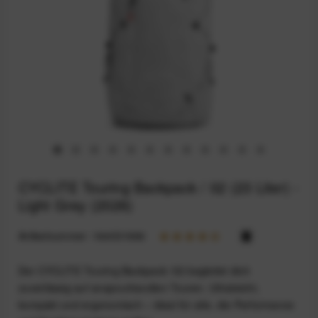
CYCLITE Touring Backpack / 02 (23 Liter) -
Light Grey (2026)
Artikelnummer:
164031966
Der CYCLITE Touring Backpack /02 begleitet dich
zuverlässig auf anspruchsvollen Touren. Ultraleicht,
kompakt und ergonomisch – ideal für alle, die Performance