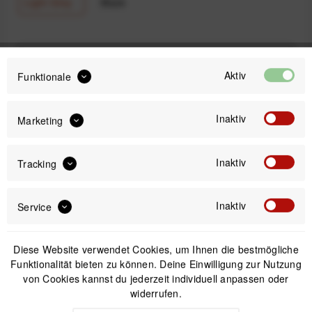
Light Grey
Black
219,90 €
Preis:
*
Aktiv
Funktionale
inkl. gesetzl. MwSt.
versandkostenfrei (DE & AT)
Inaktiv
Marketing
Sofort versandfertig, Lieferzeit ca. 1-3 Werktage
Inaktiv
Tracking
Inaktiv
Service
IN DEN
WARENKORB
Diese Website verwendet Cookies, um Ihnen die bestmögliche
Funktionalität bieten zu können. Deine Einwilligung zur Nutzung
Offizieller Online-Shop
von Cookies kannst du jederzeit individuell anpassen oder
Kostenloser Versand (DE & AT)
widerrufen.
Sicherer Kauf auf Rechnung