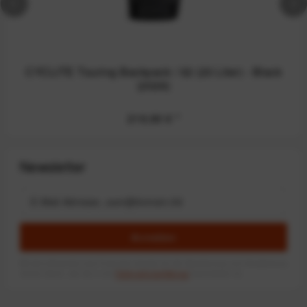
CYCLITE Touring Backpack / 02 (23 Liter) - Black
(2026)
219,90 €
*
Newsletter
Anmelden
Mit dem Absenden des Formulars erlaube ich die Speicherung und Verarbeitung
meiner Daten, wie Sie in der
Datenschutzerklärung
beschrieben ist.