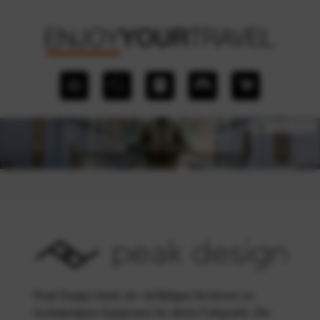
Peak Design bietet ein vielfältiges Sortiment an
hochwertigem Equipment für deine Fotografie. Die