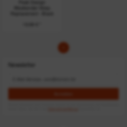
Peak Design
Weekender Strap
Replacement - Black
19,99 € *
1
Newsletter
Anmelden
Mit dem Absenden des Formulars erlaube ich die Speicherung und Verarbeitung
meiner Daten, wie Sie in der
Datenschutzerklärung
beschrieben ist.