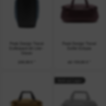
Peak Design Travel
Peak Design Travel
Duffelpack 65 Liter -
Duffel Eclipse
Ocean
249,99 € *
ab 159,99 € *
Nicht auf Lager