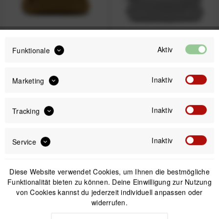
Aktiv
Funktionale
Peak Design Travel
Peak Design Travel
Duffel Coyote
Duffel Black
Inaktiv
Marketing
ab 159,99 € *
ab 169,99 € *
Inaktiv
Tracking
Inaktiv
Service
Nicht auf Lager
Nicht auf Lager
Diese Website verwendet Cookies, um Ihnen die bestmögliche
Funktionalität bieten zu können. Deine Einwilligung zur Nutzung
von Cookies kannst du jederzeit individuell anpassen oder
widerrufen.