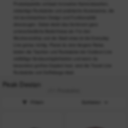
Produktpalette umfasst innovative
Kamerataschen
,
vielseitige Rucksäcke und praktische Accessoires, die
mit
durchdachtem Design und Funktionalität
überzeugen. Dabei deckt das Sortiment ganz
unterschiedliche Bedürfnisse ab: Für den
Wochenendtrip und die Stadt etwa ist die
Everyday
Line
genau richtig. Planst du eine längere Reise,
bieten die Taschen und Rucksäcke der
Outdoor-Line
vielfältige Verstaumöglichkeiten und wenn du
besonders großes Gepäck hast, sind die
Travel-Line
Rucksäcke und Dufflebags
ideal.
Peak Design
(11 Produkte)
Filtern
Sortieren