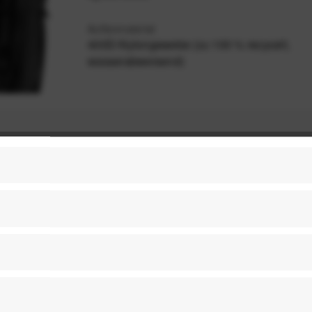
Außenmaterial
400D-Nylongewebe (zu 100 % recycelt,
wasserabweisend)
Nicht auf Lager