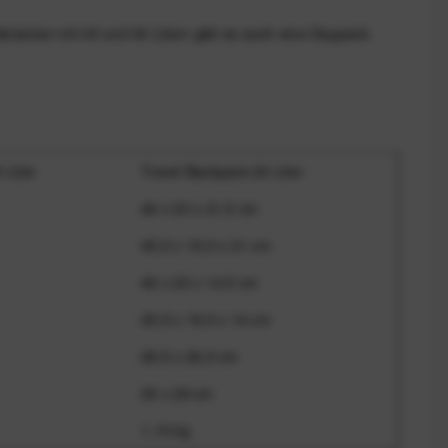
rianten mit 45 und 30 Litern gibt es auch eine Daypack-
 Liter
Travel Backpack 20 Liter
46 x 20 x 21,5 cm
45,5 x 19,5 x 21 cm
46 x 20 x 14,5 cm
45,5 x 19,5 x 14 cm
28,5 x 26,5 cm
35 x 28 cm
1,15 kg