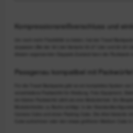
Kompressionsreißverschluss und ein
Um noch mehr Flexibilität zu bieten, hat der Travel Backpa
anpassen (Bei der 30 Liter-Variante 33-27 Liter und 20-23 Li
diesem sogenannten Daypack-Zustand kann der Rucksack nu
Passgenau kompatibel mit Packwürfel
Für die Travel Backpacks gibt es ein komplettes System vo
verschiedene Packwürfel für Kleidung, Foto-Equipment, Elek
ein kleiner Packwürfel zählt als eine Moduleinheit. Ein Bes
Moduleinheiten zu Buche schlägt. In der Standardkonfigurat
Camera Cube und einen Packing Cube. Die 45er-Variante ni
Cube aufnehmen oder den etwas größeren Medium Cube in de