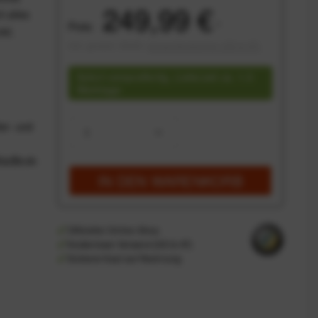
249,99 €
h alles
Preis:
*
tel,
inkl. gesetzl. MwSt.
versandkostenfrei (DE & AT)
Sofort versandfertig, Lieferzeit ca. 1-3
Werktage
er- und
-MacBook-
IN DEN
WARENKORB
Offizieller Online-Shop
Kostenloser Versand (DE & AT)
Sicherer Kauf auf Rechnung