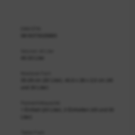
EAN/GTIN
0818373025885
Volumen 45 Liter
45-30 Liter
Notebook-Fach
35-28 cm (20 Liter), 40,6 x 28 x 2,5 cm (45
und 30 Liter)
Packwürfelkapazität
1 Einheit (20 Liter), 3 Einheiten (45 und 30
Liter)
Tablet-Fach