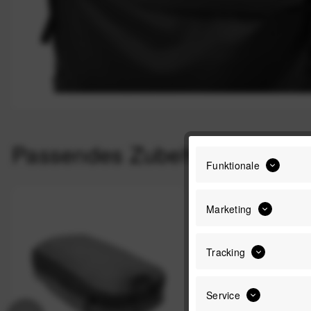
Passendes Zubehör
Funktionale
Marketing
Nicht auf Lager
Tracking
Service