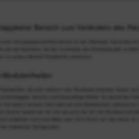
klappbarer Bereich zum Verändern des Pa
ck einen Kompressionsreißverschluss an der Oberseite. Damit kannst
ter bei der kleinsten). Auf der Innenseite des Rucksacks gibt es daf
r im unteren Bereich Packwürfel aufnehmen.
-Moduleinheiten
n Packwürfeln, die sich nahtlos in den Rucksack einsetzen lassen u
tronik-Gadgets, Schuhe und Körperpflege-Artikel. Du kannst die Pac
piel: Der kleine Camera Cube zählt als eine Moduleinheit, während e
ion können sowohl der 45 Liter als auch der 30 Liter-Rucksack dre
mmt zusätzlich noch eine Wash oder Tech Pouch auf. Der kleine 20
r erweiterten Konfiguration.