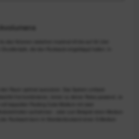
ckvolumens
 du das Volumen zwischen maximal 45 bis auf 30 Liter
ür Druckknöpfe, die den Rucksack eingeklappt halten. In
nd den Raum optimal ausnutzen. Das System umfasst
kwürfel frei kombinieren, immer zu deiner Reise passend. Je
in voll bepackter Packing Cube Medium mit zwei
i Moduleinheiten aufnehmen - oder zum Beispiel einen Medium
 Liter Rucksack kann im Standardzustand einen S-Medium