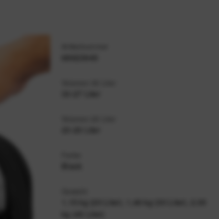
Artikelnummer
68923949
Volumen 30 Liter
33-27 Liter
Volumen 20 Liter
23-20 Liter
Farbe
Black
Gewicht
1,15 kg (20 Liter), 1,46 kg (30 Liter), 2,05
kg (45 Liter)