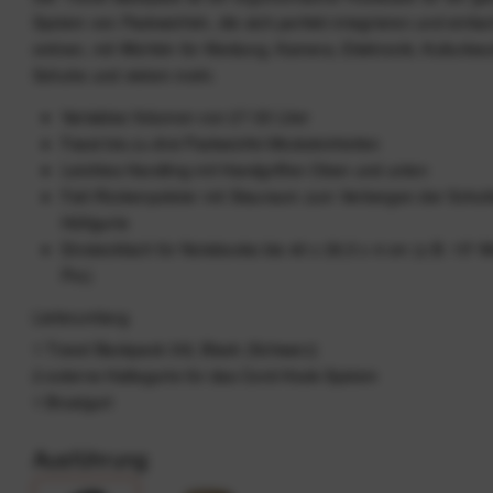
System von Packwürfeln, die sich perfekt integrieren und einfac
ordnen, mit Würfeln für Kleidung, Kamera, Elektronik, Kulturbeu
Schuhe und vielem mehr.
Variables Volumen von 27-33 Liter
Fasst bis zu drei Packwürfel-Moduleinheiten
Leichtes Handling mit Handgriffen Oben und unten
Falt-Rückenpolster mit Stauraum zum Verbergen der Schult
Hüftgurte
Einsteckfach für Notebooks bis 40 x 29,5 x 4 cm (z.B. 15"
Pro)
Lieferumfang
1 Travel Backpack 30L Black (Schwarz)
2 externe Haltegurte für das Cord-Hook-System
1 Brustgurt
Ausführung