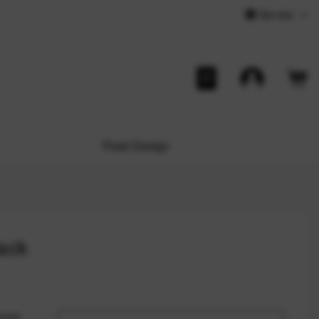
Service
Peak Design
ack
anzes