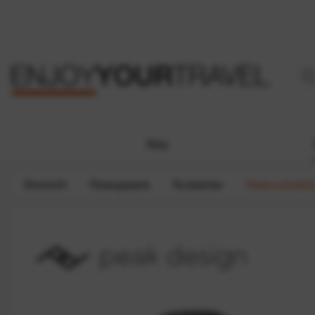
Neu
Übersicht
Reisegepäck
Rucksäcke
Reiserucksäck