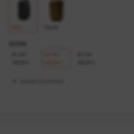
Black
Coyote
Größe
20 Liter
30 Liter
45 Liter
199,99 €
249,99 €
299,99 €
Auswahl zurücksetzen