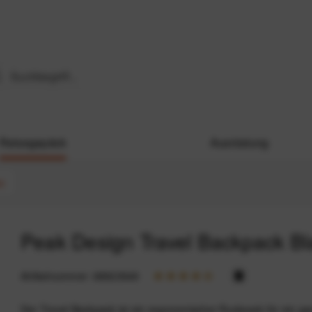
Reisegepäck
Ausrüstung
e
Peak Design Travel Backpack Bl
Artikelnummer:
68923949
Der Travel Backpack ist ein ergonomischer Rucksack für ein g