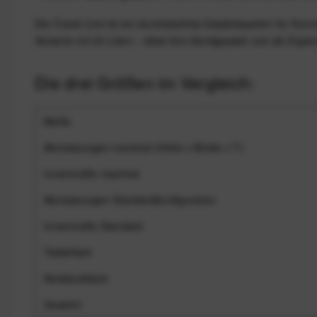
Die Travel Line ist ein durchdachtes Gepäcksystem für Kurz
Variante mit 20 Litern - ideal fürs Handgepäck und als Ergä
Die drei Größen im Vergleich:
Maße
Abmessungen maximal (Höhe x Breite x T)
Innenmaße maximal
Abmessungen Standardkonfiguration
Innenmaße Standard
Tabletfach
Notebookfach
Gewicht