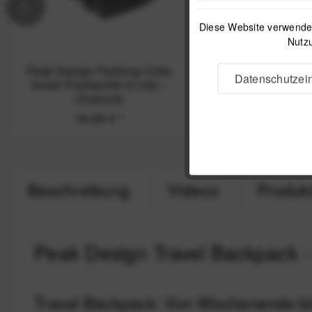
Diese Website verwendet
Nutzu
Peak Design Packing Cube
Peak Design Pack
Datenschutzein
Small Packwürfel 9 Liter -
Medium Packwürfe
Charcoal
Charcoal
34,99 €
*
49,99 €
*
Beschreibung
Videos
Produkt
Peak Design Travel Backpack -
Travel Backpack: Von Wochenende bi