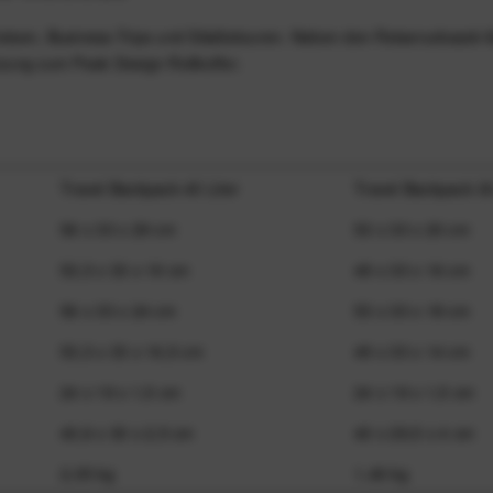
reisen, Business-Trips und Städtetouren. Neben den Reiserucksack-Va
nzung zum Peak Design Rollkoffer.
Travel Backpack 45 Liter
Travel Backpack 30
56 x 33 x 29 cm
53 x 33 x 20 cm
53,3 x 33 x 19 cm
49 x 33 x 16 cm
56 x 33 x 24 cm
53 x 33 x 18 cm
53,3 x 33 x 16,5 cm
49 x 33 x 14 cm
24 x 19 x 1,5 cm
24 x 19 x 1,5 cm
40,6 x 30 x 2,5 cm
40 x 29,5 x 4 cm
2,05 kg
1,46 kg