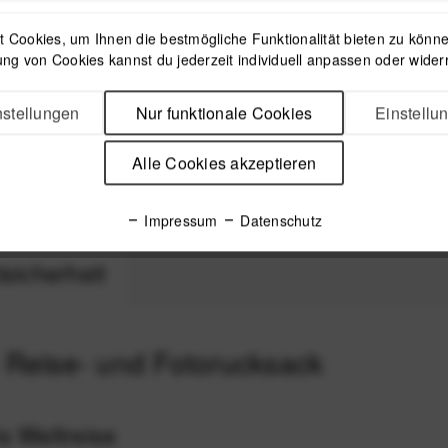
 Cookies, um Ihnen die bestmögliche Funktionalität bieten zu können
ng von Cookies kannst du jederzeit individuell anpassen oder wider
ing Cube
Peak Design Wash Pouch
Peak D
stellungen
Nur funktionale Cookies
Einstellu
l 18 L -
Kulturtasche - Black
Schuh
(Schwarz)
(
Alle Cookies akzeptieren
59,99 €
*
Impressum
Datenschutz
sicherheit
 Reise- und Fotorucksack
s Weltreise